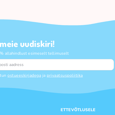
 meie uudiskiri!
 allahindlust esimeselt tellimuselt
tun
ostueeskirjadega
ja
privaatsuspoliitika
E
ETTEVÕTLUSELE