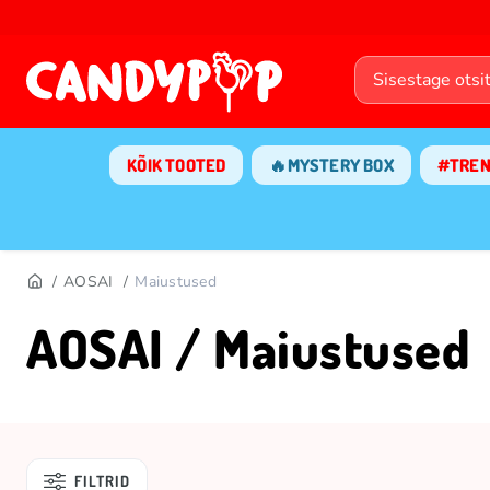
KÕIK TOOTED
🔥MYSTERY BOX
#TRE
AOSAI
Maiustused
AOSAI / Maiustused
FILTRID