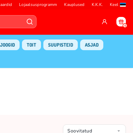
aardid
Lojaalsusprogramm
Kauplused
K.K.K.
Keel
0
JOOGID
TOIT
SUUPISTEID
ASJAD
Soovitatud