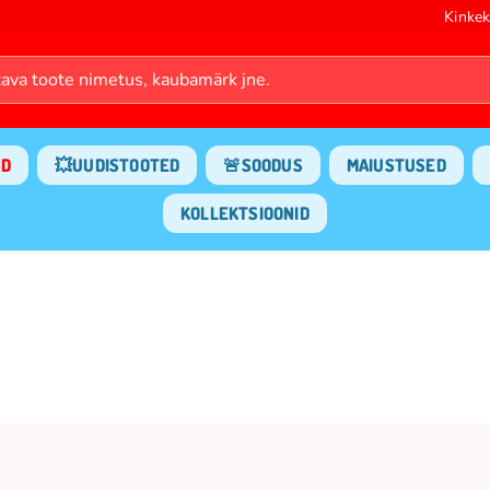
Kinkek
ND
💥UUDISTOOTED
🚨SOODUS
MAIUSTUSED
KOLLEKTSIOONID