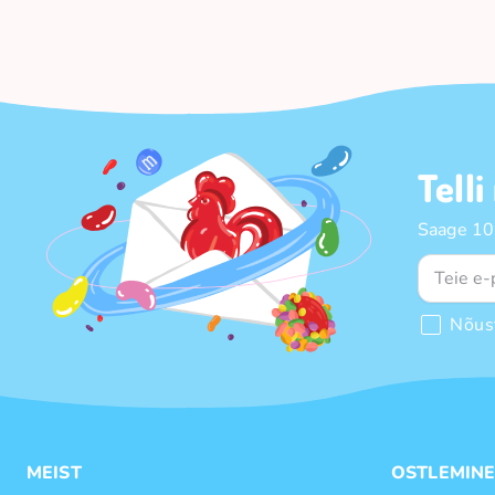
Telli
Saage 10%
Nõus
MEIST
OSTLEMIN