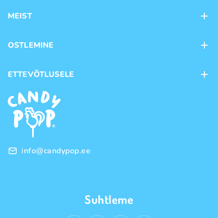
MEIST
Kontaktid
OSTLEMINE
Kauplused
Kohaletoimetamine
ETTEVÕTLUSELE
Ostutingimused
Kaubamärgid
Frantsiis
Privaatsuspoliitika
Hulgimüük
info@candypop.ee
Suhtleme