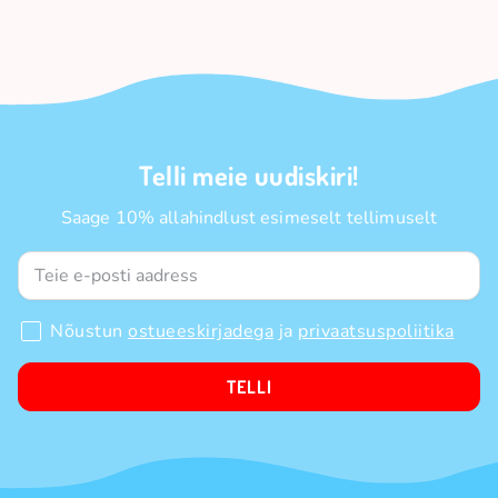
Telli meie uudiskiri!
Saage 10% allahindlust esimeselt tellimuselt
Nõustun
ostueeskirjadega
ja
privaatsuspoliitika
TELLI