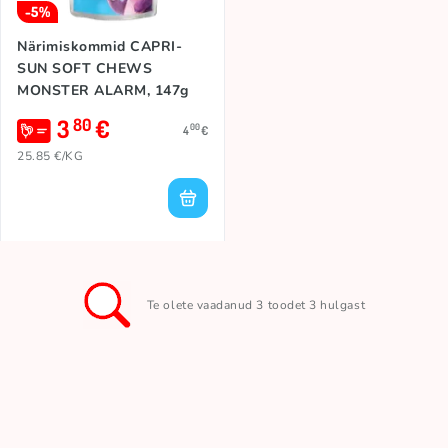
-5%
Närimiskommid CAPRI-
SUN SOFT CHEWS
MONSTER ALARM, 147g
3
€
80
00
4
€
25.85 €/KG
Te olete vaadanud 3 toodet 3 hulgast