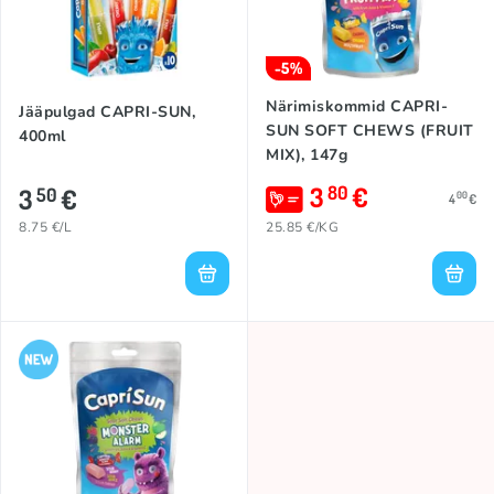
-5%
Närimiskommid CAPRI-
Jääpulgad CAPRI-SUN,
SUN SOFT CHEWS (FRUIT
400ml
MIX), 147g
3
€
80
3
€
50
00
4
€
8.75 €/L
25.85 €/KG