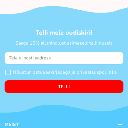
Telli meie uudiskiri!
Saage 10% allahindlust esimeselt tellimuselt
Nõustun
ostueeskirjadega
ja
privaatsuspoliitika
TELLI
MEIST