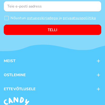
Nõustun
ostueeskirjadega
ja
privaatsuspoliitika
TELLI
MEIST
Kontaktid
OSTLEMINE
Kauplused
Kohaletoimetamine
ETTEVÕTLUSELE
Ostutingimused
Kaubamärgid
Frantsiis
Privaatsuspoliitika