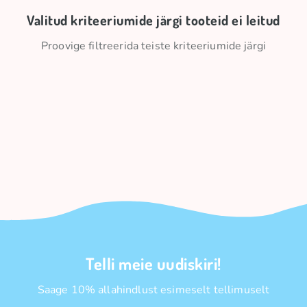
Valitud kriteeriumide järgi tooteid ei leitud
Proovige filtreerida teiste kriteeriumide järgi
Telli meie uudiskiri!
Saage 10% allahindlust esimeselt tellimuselt