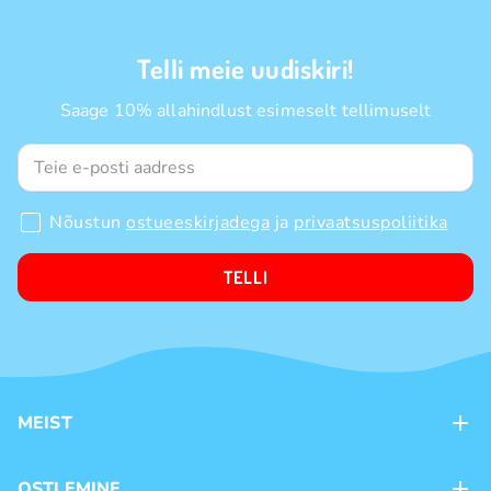
Telli meie uudiskiri!
Saage 10% allahindlust esimeselt tellimuselt
Nõustun
ostueeskirjadega
ja
privaatsuspoliitika
TELLI
MEIST
Kontaktid
OSTLEMINE