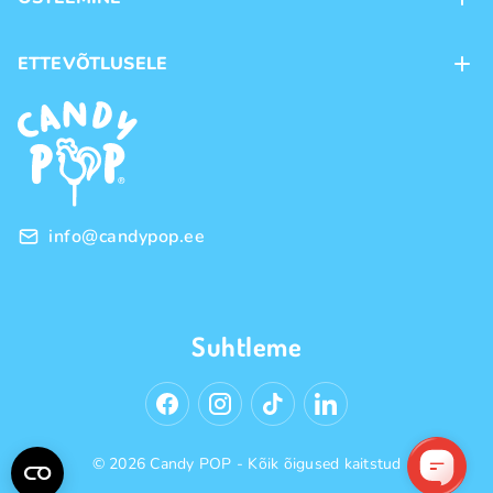
Kauplused
Kohaletoimetamine
ETTEVÕTLUSELE
Ostutingimused
Kaubamärgid
Frantsiis
Privaatsuspoliitika
Hulgimüük
info@candypop.ee
Suhtleme
© 2026 Candy POP - Kõik õigused kaitstud