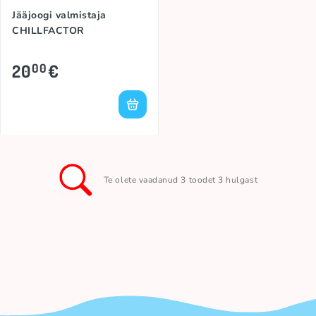
Jääjoogi valmistaja
CHILLFACTOR
20
€
00
Te olete vaadanud 3 toodet 3 hulgast