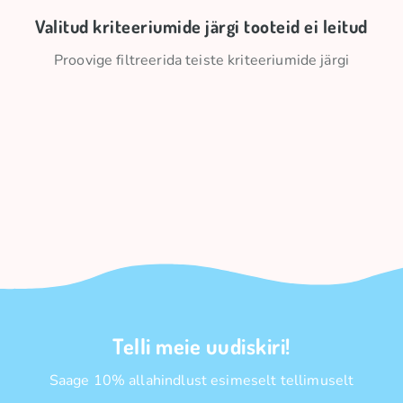
Valitud kriteeriumide järgi tooteid ei leitud
Proovige filtreerida teiste kriteeriumide järgi
Telli meie uudiskiri!
Saage 10% allahindlust esimeselt tellimuselt