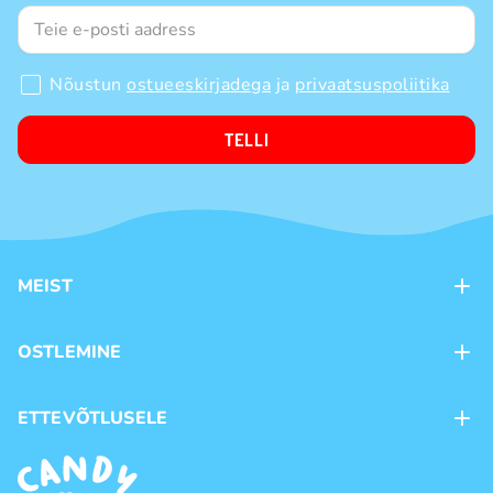
Nõustun
ostueeskirjadega
ja
privaatsuspoliitika
TELLI
MEIST
Kontaktid
OSTLEMINE
Kauplused
Kohaletoimetamine
ETTEVÕTLUSELE
Ostutingimused
Kaubamärgid
Frantsiis
Privaatsuspoliitika