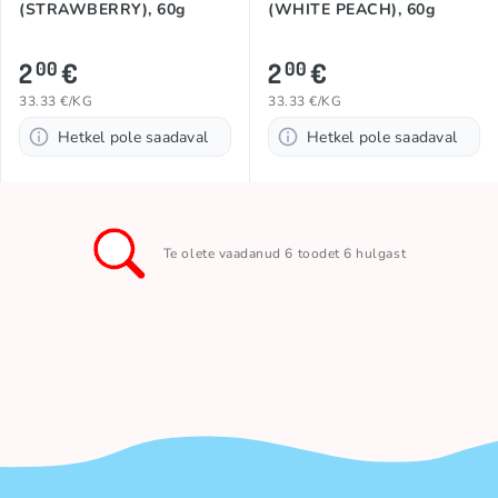
(STRAWBERRY), 60g
(WHITE PEACH), 60g
2
€
2
€
00
00
33.33 €/KG
33.33 €/KG
Hetkel pole saadaval
Hetkel pole saadaval
Te olete vaadanud 6 toodet 6 hulgast