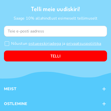
Telli meie uudiskiri!
Saage 10% allahindlust esimeselt tellimuselt
Nõustun
ostueeskirjadega
ja
privaatsuspoliitika
TELLI
MEIST
Kontaktid
OSTLEMINE
Kauplused