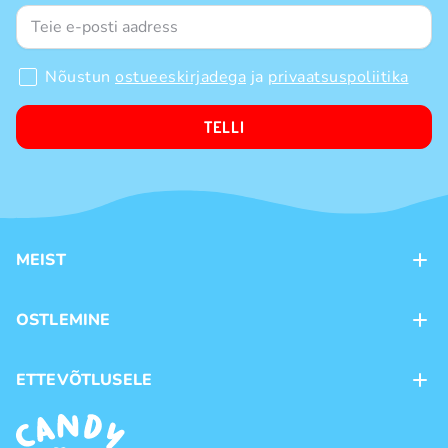
Nõustun
ostueeskirjadega
ja
privaatsuspoliitika
TELLI
MEIST
Kontaktid
OSTLEMINE
Kauplused
Kohaletoimetamine
ETTEVÕTLUSELE
Ostutingimused
Kaubamärgid
Frantsiis
Privaatsuspoliitika