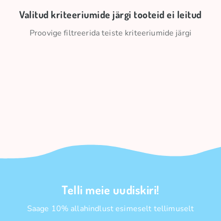
Valitud kriteeriumide järgi tooteid ei leitud
Proovige filtreerida teiste kriteeriumide järgi
Telli meie uudiskiri!
Saage 10% allahindlust esimeselt tellimuselt