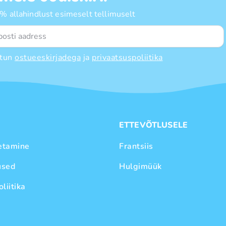
 allahindlust esimeselt tellimuselt
tun
ostueeskirjadega
ja
privaatsuspoliitika
E
ETTEVÕTLUSELE
etamine
Frantsiis
used
Hulgimüük
liitika