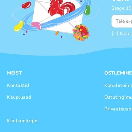
Saage 10%
Nõus
MEIST
OSTLEMIN
Kontaktid
Kohaletoim
Kauplused
Ostutingim
Privaatsuspo
Kaubamärgid