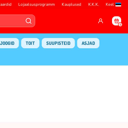
aardid
Lojaalsusprogramm
Kauplused
K.K.K.
Keel
0
JOOGID
TOIT
SUUPISTEID
ASJAD