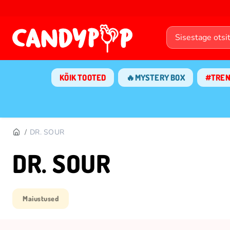
KÕIK TOOTED
🔥MYSTERY BOX
#TRE
DR. SOUR
DR. SOUR
Maiustused