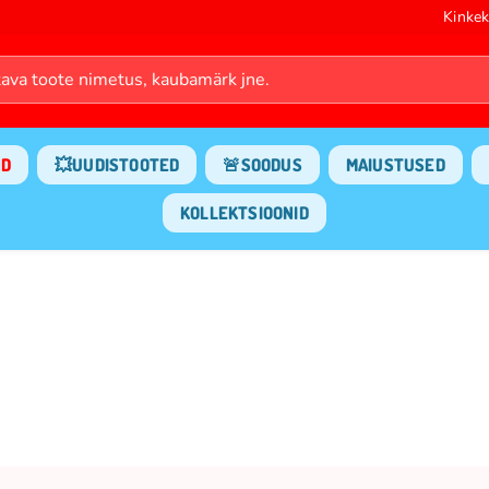
Kinkek
ND
💥UUDISTOOTED
🚨SOODUS
MAIUSTUSED
KOLLEKTSIOONID