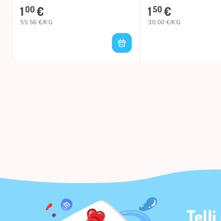
1
€
1
€
00
50
55.56 €/KG
30.00 €/KG
Telli