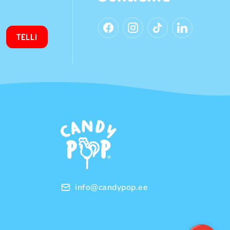
TELLI
info@candypop.ee