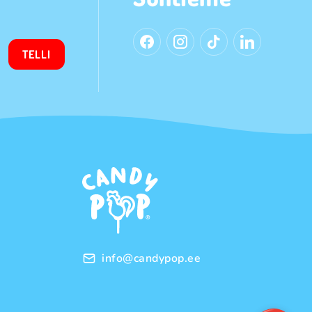
TELLI
info@candypop.ee