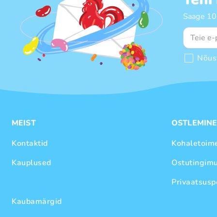
Saage 10%
Nõus
MEIST
OSTLEMIN
Kontaktid
Kohaletoim
Kauplused
Ostutingim
Privaatsuspo
Kaubamärgid