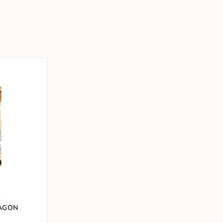
s
RAGON