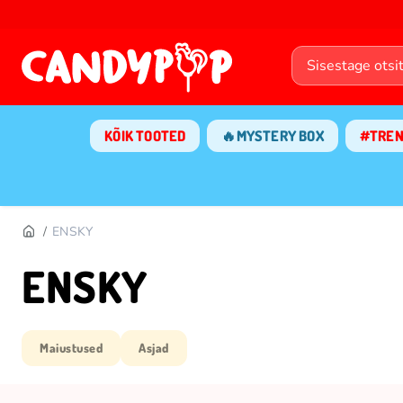
KÕIK TOOTED
🔥MYSTERY BOX
#TRE
ENSKY
ENSKY
Maiustused
Asjad