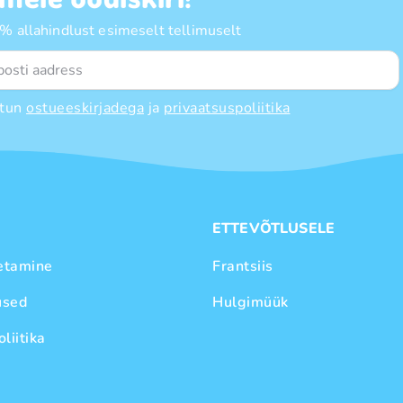
 allahindlust esimeselt tellimuselt
tun
ostueeskirjadega
ja
privaatsuspoliitika
E
ETTEVÕTLUSELE
etamine
Frantsiis
used
Hulgimüük
liitika