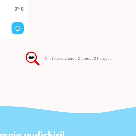
3
€
00
Te olete vaadanud 2 toodet 2 hulgast
 meie uudiskiri!