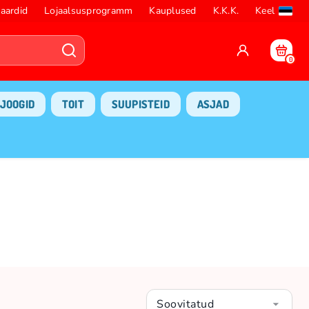
aardid
Lojaalsusprogramm
Kauplused
K.K.K.
Keel
0
JOOGID
TOIT
SUUPISTEID
ASJAD
Soovitatud