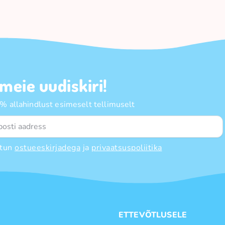
 meie uudiskiri!
 allahindlust esimeselt tellimuselt
tun
ostueeskirjadega
ja
privaatsuspoliitika
E
ETTEVÕTLUSELE