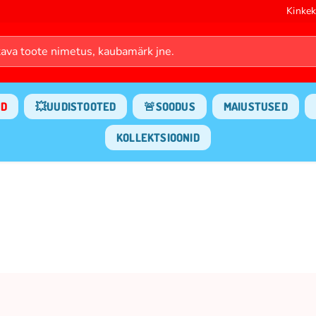
Kinkek
ND
💥UUDISTOOTED
🚨SOODUS
MAIUSTUSED
KOLLEKTSIOONID