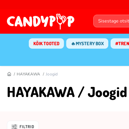
KÕIK TOOTED
🔥MYSTERY BOX
#TRE
HAYAKAWA
Joogid
HAYAKAWA / Joogid
FILTRID