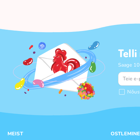
Telli
Saage 10%
Nõus
MEIST
OSTLEMIN