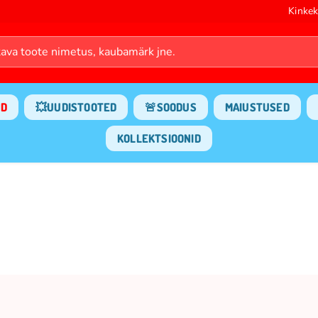
Kinkek
ND
💥UUDISTOOTED
🚨SOODUS
MAIUSTUSED
KOLLEKTSIOONID