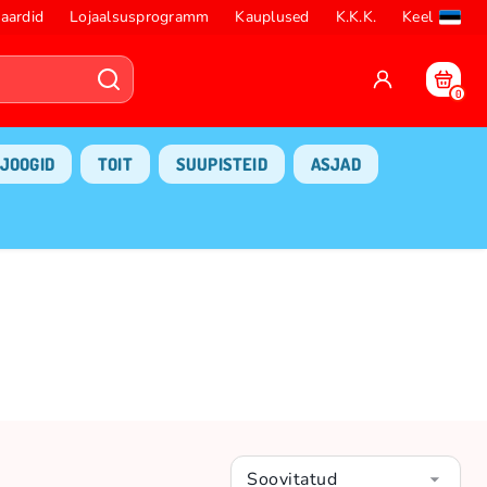
aardid
Lojaalsusprogramm
Kauplused
K.K.K.
Keel
0
JOOGID
TOIT
SUUPISTEID
ASJAD
Soovitatud