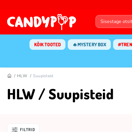
KÕIK TOOTED
🔥MYSTERY BOX
#TRE
HLW
Suupisteid
HLW / Suupisteid
FILTRID