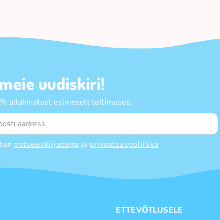
 meie uudiskiri!
 allahindlust esimeselt tellimuselt
tun
ostueeskirjadega
ja
privaatsuspoliitika
E
ETTEVÕTLUSELE