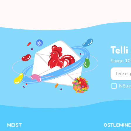
Telli
Saage 10%
Nõus
MEIST
OSTLEMIN