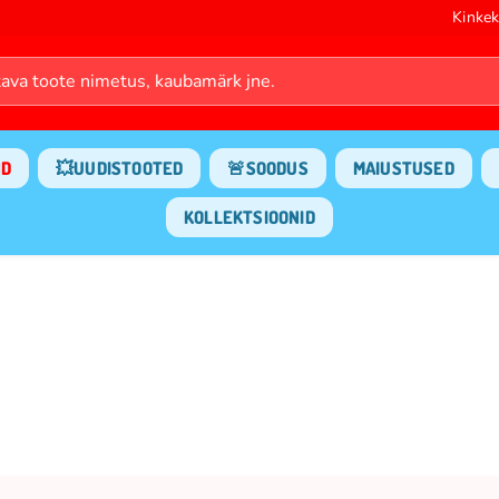
Kinkek
ND
💥UUDISTOOTED
🚨SOODUS
MAIUSTUSED
KOLLEKTSIOONID