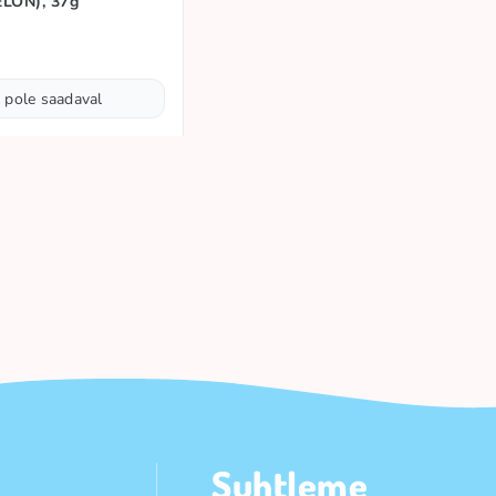
LON), 37g
 pole saadaval
Suhtleme