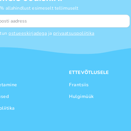
 allahindlust esimeselt tellimuselt
tun
ostueeskirjadega
ja
privaatsuspoliitika
E
ETTEVÕTLUSELE
etamine
Frantsiis
used
Hulgimüük
liitika