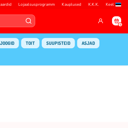
aardid
Lojaalsusprogramm
Kauplused
K.K.K.
Keel
0
JOOGID
TOIT
SUUPISTEID
ASJAD