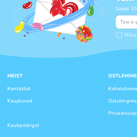
Saage 10%
Nõus
MEIST
OSTLEMIN
Kontaktid
Kohaletoim
Kauplused
Ostutingim
Privaatsuspo
Kaubamärgid