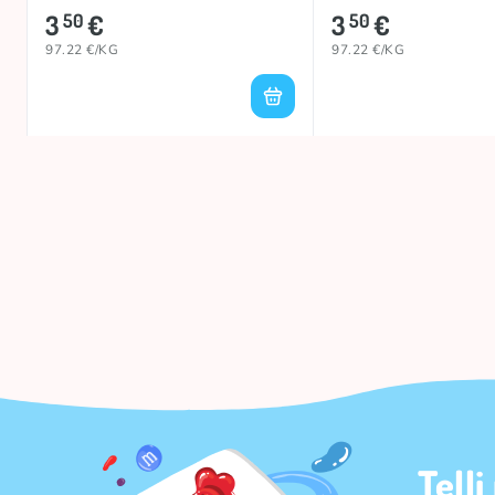
3
€
3
€
50
50
97.22 €/KG
97.22 €/KG
Telli