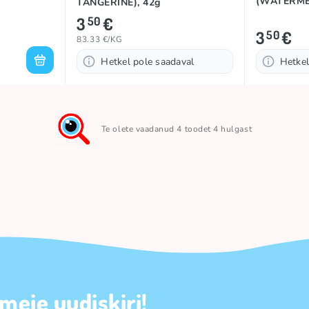
(WATERME
TANGERINE), 42g
3
€
50
3
€
50
83.33 €/KG
Hetkel pole saadaval
Hetkel
Te olete vaadanud 4 toodet 4 hulgast
 meie uudiskiri!