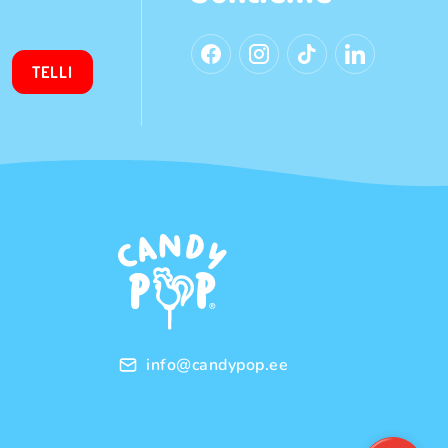
TELLI
info@candypop.ee