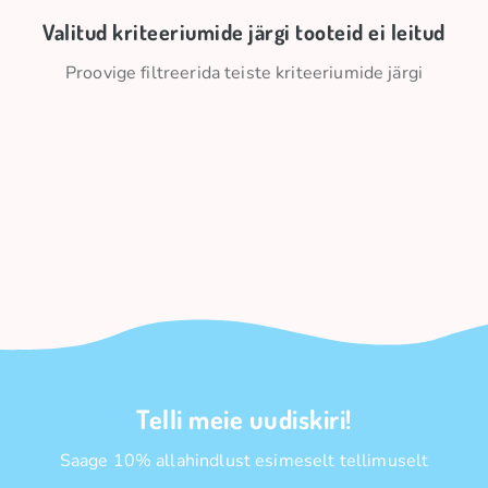
Valitud kriteeriumide järgi tooteid ei leitud
Proovige filtreerida teiste kriteeriumide järgi
Telli meie uudiskiri!
Saage 10% allahindlust esimeselt tellimuselt