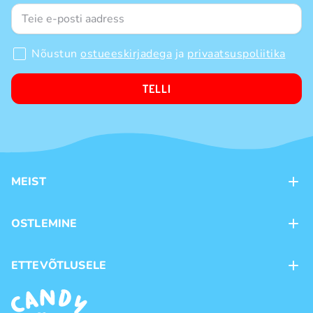
Nõustun
ostueeskirjadega
ja
privaatsuspoliitika
TELLI
MEIST
Kontaktid
OSTLEMINE
Kauplused
Kohaletoimetamine
ETTEVÕTLUSELE
Ostutingimused
Kaubamärgid
Frantsiis
Privaatsuspoliitika