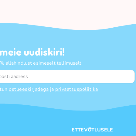
 meie uudiskiri!
 allahindlust esimeselt tellimuselt
tun
ostueeskirjadega
ja
privaatsuspoliitika
E
ETTEVÕTLUSELE