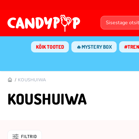
KÕIK TOOTED
🔥MYSTERY BOX
#TRE
KOUSHUIWA
KOUSHUIWA
FILTRID