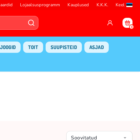
aardid
Lojaalsusprogramm
Kauplused
K.K.K.
Keel
0
JOOGID
TOIT
SUUPISTEID
ASJAD
Soovitatud