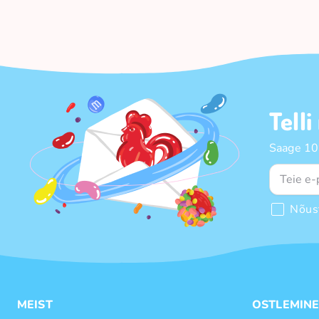
Telli
Saage 10%
Nõus
MEIST
OSTLEMIN