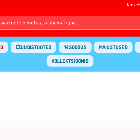
Kinkek
ND
💥UUDISTOOTED
🚨SOODUS
MAIUSTUSED
KOLLEKTSIOONID