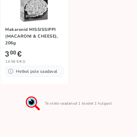
Makaronid MISSISSIPPI
(MACARONI & CHEESE),
206g
3
€
00
14.56 €/KG
Hetkel pole saadaval
Te olete vaadanud 1 toodet 1 hulgast