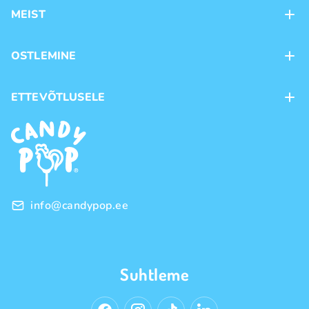
MEIST
Kontaktid
OSTLEMINE
Kauplused
Kohaletoimetamine
ETTEVÕTLUSELE
Ostutingimused
Kaubamärgid
Frantsiis
Privaatsuspoliitika
Hulgimüük
info@candypop.ee
Suhtleme