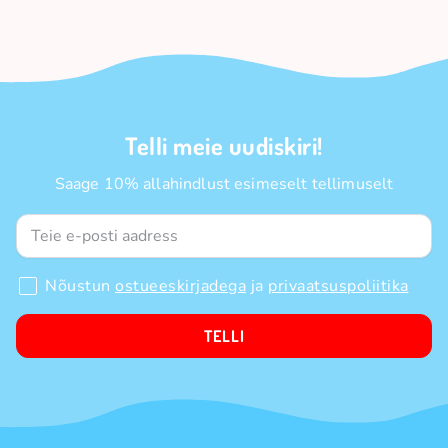
Telli meie uudiskiri!
Saage 10% allahindlust esimeselt tellimuselt
Nõustun
ostueeskirjadega
ja
privaatsuspoliitika
TELLI