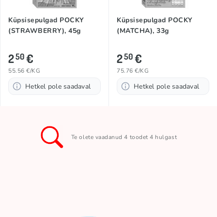
Küpsisepulgad POCKY
Küpsisepulgad POCKY
(STRAWBERRY), 45g
(MATCHA), 33g
2
€
2
€
50
50
55.56 €/KG
75.76 €/KG
Hetkel pole saadaval
Hetkel pole saadaval
Te olete vaadanud 4 toodet 4 hulgast