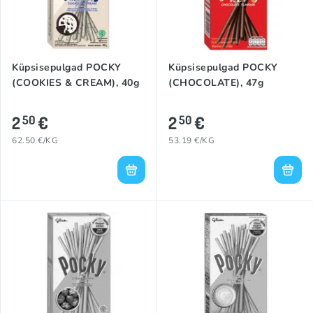
Küpsisepulgad POCKY
Küpsisepulgad POCKY
(COOKIES & CREAM), 40g
(CHOCOLATE), 47g
2
€
2
€
50
50
62.50 €/KG
53.19 €/KG