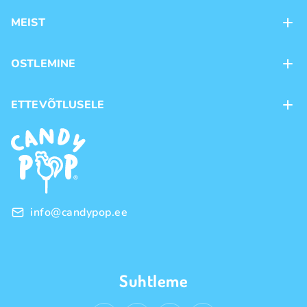
MEIST
Kontaktid
OSTLEMINE
Kauplused
Kohaletoimetamine
ETTEVÕTLUSELE
Ostutingimused
Kaubamärgid
Frantsiis
Privaatsuspoliitika
Hulgimüük
info@candypop.ee
Suhtleme