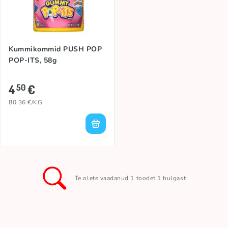
Kummikommid PUSH POP
POP-ITS, 58g
4
€
50
80.36 €/KG
Te olete vaadanud 1 toodet 1 hulgast