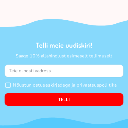
Telli meie uudiskiri!
Saage 10% allahindlust esimeselt tellimuselt
Nõustun
ostueeskirjadega
ja
privaatsuspoliitika
TELLI