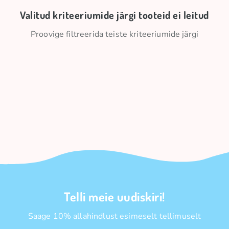
Valitud kriteeriumide järgi tooteid ei leitud
Proovige filtreerida teiste kriteeriumide järgi
Telli meie uudiskiri!
Saage 10% allahindlust esimeselt tellimuselt