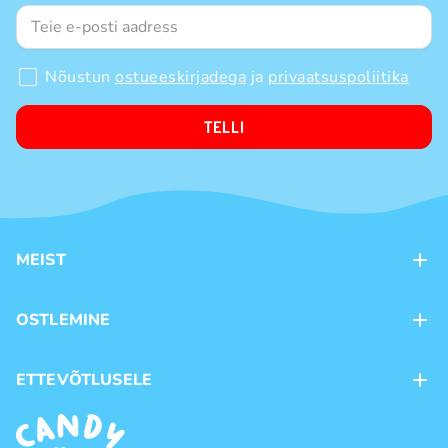
Nõustun
ostueeskirjadega
ja
privaatsuspoliitika
TELLI
MEIST
Kontaktid
OSTLEMINE
Kauplused
Kohaletoimetamine
ETTEVÕTLUSELE
Ostutingimused
Kaubamärgid
Frantsiis
Privaatsuspoliitika