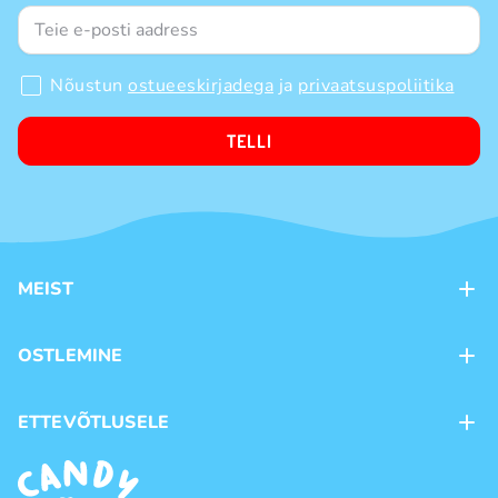
Nõustun
ostueeskirjadega
ja
privaatsuspoliitika
TELLI
MEIST
Kontaktid
OSTLEMINE
Kauplused
Kohaletoimetamine
ETTEVÕTLUSELE
Ostutingimused
Kaubamärgid
Frantsiis
Privaatsuspoliitika