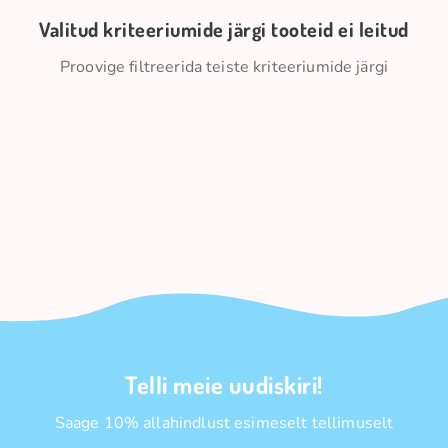
Valitud kriteeriumide järgi tooteid ei leitud
Proovige filtreerida teiste kriteeriumide järgi
Telli meie uudiskiri!
Saage 10% allahindlust esimeselt tellimuselt