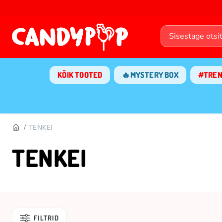
KÕIK TOOTED
🔥MYSTERY BOX
#TRE
TENKEI
TENKEI
FILTRID