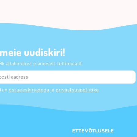
 meie uudiskiri!
 allahindlust esimeselt tellimuselt
tun
ostueeskirjadega
ja
privaatsuspoliitika
E
ETTEVÕTLUSELE