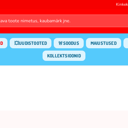
Kinkek
ND
💥UUDISTOOTED
🚨SOODUS
MAIUSTUSED
KOLLEKTSIOONID