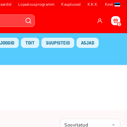
aardid
Lojaalsusprogramm
Kauplused
K.K.K.
Keel
0
JOOGID
TOIT
SUUPISTEID
ASJAD
Soovitatud