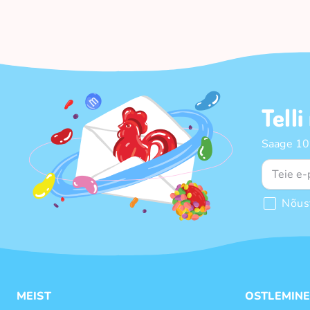
Telli
Saage 10%
Nõus
MEIST
OSTLEMIN