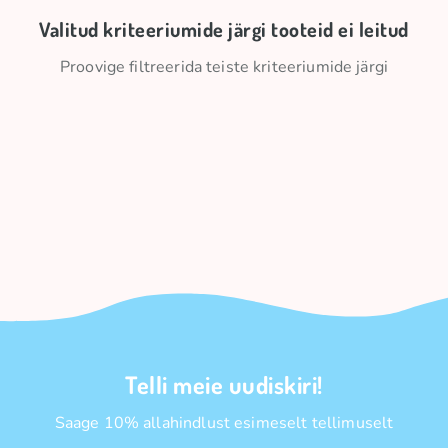
Valitud kriteeriumide järgi tooteid ei leitud
Proovige filtreerida teiste kriteeriumide järgi
Telli meie uudiskiri!
Saage 10% allahindlust esimeselt tellimuselt