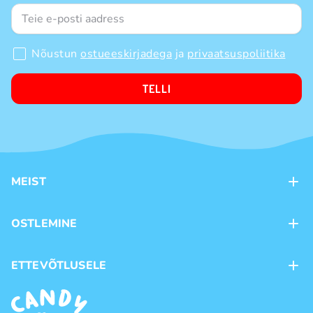
Nõustun
ostueeskirjadega
ja
privaatsuspoliitika
TELLI
MEIST
Kontaktid
OSTLEMINE
Kauplused
Kohaletoimetamine
ETTEVÕTLUSELE
Ostutingimused
Kaubamärgid
Frantsiis
Privaatsuspoliitika