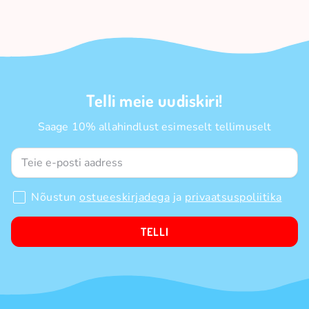
Telli meie uudiskiri!
Saage 10% allahindlust esimeselt tellimuselt
Nõustun
ostueeskirjadega
ja
privaatsuspoliitika
TELLI