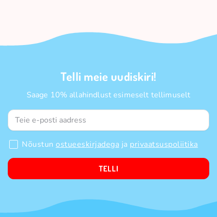
Telli meie uudiskiri!
Saage 10% allahindlust esimeselt tellimuselt
Nõustun
ostueeskirjadega
ja
privaatsuspoliitika
TELLI