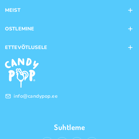
MEIST
Kontaktid
OSTLEMINE
Kauplused
Kohaletoimetamine
ETTEVÕTLUSELE
Ostutingimused
Kaubamärgid
Frantsiis
Privaatsuspoliitika
Hulgimüük
info@candypop.ee
Suhtleme