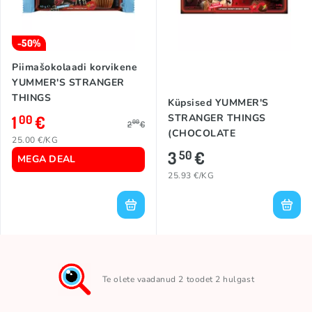
-50%
Piimašokolaadi korvikene
YUMMER'S STRANGER
THINGS
Küpsised YUMMER'S
(RASPBERRY/PEANUT
1
€
STRANGER THINGS
00
00
2
€
CREAM), 40g
(CHOCOLATE
25.00 €/KG
STRAWBERRY), 135g
3
€
50
MEGA DEAL
25.93 €/KG
Te olete vaadanud 2 toodet 2 hulgast