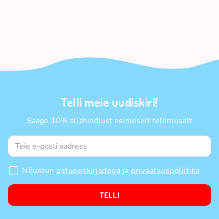
Telli meie uudiskiri!
Saage 10% allahindlust esimeselt tellimuselt
Nõustun
ostueeskirjadega
ja
privaatsuspoliitika
TELLI