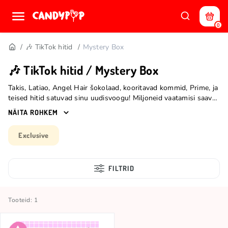
0
🎶 TikTok hitid
Mystery Box
🎶 TikTok hitid / Mystery Box
Takis, Latiao, Angel Hair šokolaad, kooritavad kommid, Prime, ja
teised hitid satuvad sinu uudisvoogu! Miljoneid vaatamisi saavad
maitsed, sõpradega pidutsemise mängureegleid pea peale
NÄITA ROHKEM
keeravad väljakutsed ning tekstuurid, mis sunnivad sind järjest
ja järjest sööma. See on midagi enamat kui vaid snäkid ja
Exclusive
kommid - see on kogemus, mida peab ise järele proovima! 🌍⚡
FILTRID
Tooteid: 1