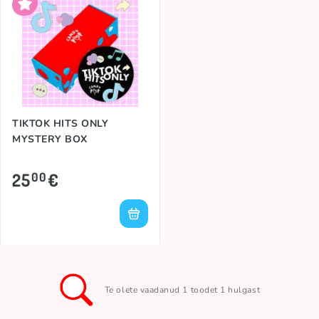
TIKTOK HITS ONLY
MYSTERY BOX
25
€
00
Te olete vaadanud 1 toodet 1 hulgast