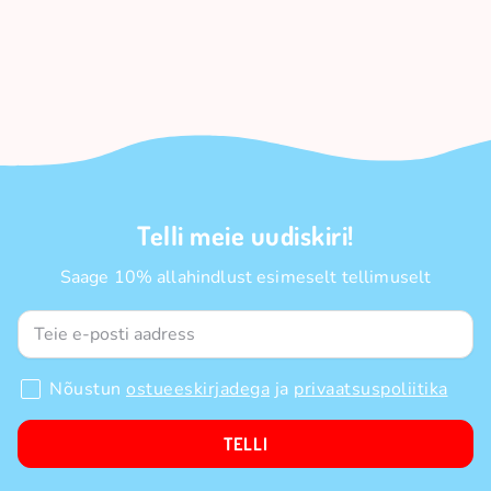
Telli meie uudiskiri!
Saage 10% allahindlust esimeselt tellimuselt
Nõustun
ostueeskirjadega
ja
privaatsuspoliitika
TELLI