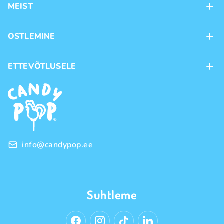
MEIST
Kontaktid
OSTLEMINE
Kauplused
Kohaletoimetamine
ETTEVÕTLUSELE
Ostutingimused
Kaubamärgid
Frantsiis
Privaatsuspoliitika
Hulgimüük
info@candypop.ee
Suhtleme