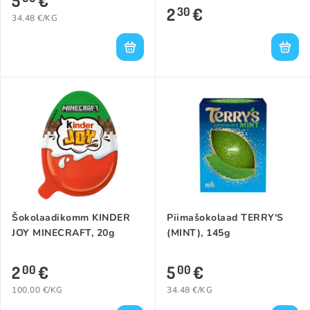
5
€
2
€
30
34.48 €/KG
Šokolaadikomm KINDER
Piimašokolaad TERRY'S
JOY MINECRAFT, 20g
(MINT), 145g
2
€
5
€
00
00
100.00 €/KG
34.48 €/KG