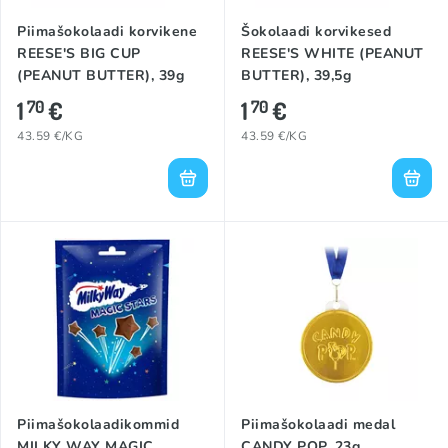
Piimašokolaadi korvikene
Šokolaadi korvikesed
REESE'S BIG CUP
REESE'S WHITE (PEANUT
(PEANUT BUTTER), 39g
BUTTER), 39,5g
1
€
1
€
70
70
43.59 €/KG
43.59 €/KG
Piimašokolaadikommid
Piimašokolaadi medal
MILKY WAY MAGIC
CANDY POP, 23g