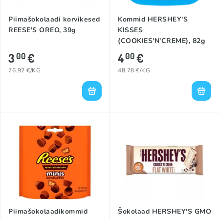
Piimašokolaadi korvikesed
Kommid HERSHEY'S
REESE'S OREO, 39g
KISSES
(COOKIES'N'CREME), 82g
3
€
4
€
00
00
76.92 €/KG
48.78 €/KG
Piimašokolaadikommid
Šokolaad HERSHEY'S GMO