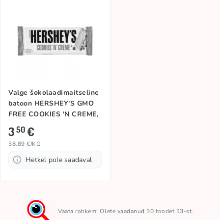
Valge šokolaadimaitseline
batoon HERSHEY'S GMO
FREE COOKIES 'N CREME,
90g
3
€
50
38.89 €/KG
Hetkel pole saadaval
Vaata rohkem! Olete vaadanud 30 toodet 33-st.