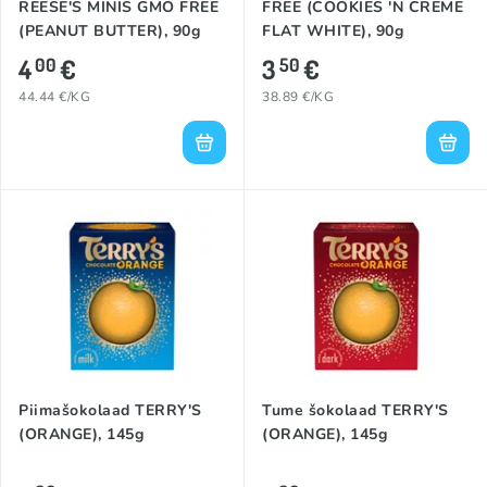
REESE'S MINIS GMO FREE
FREE (COOKIES 'N CREME
(PEANUT BUTTER), 90g
FLAT WHITE), 90g
4
€
3
€
00
50
44.44 €/KG
38.89 €/KG
Piimašokolaad TERRY'S
Tume šokolaad TERRY'S
(ORANGE), 145g
(ORANGE), 145g