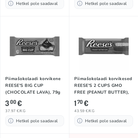
Hetkel pole saadaval
Hetkel pole saadaval
Piimašokolaadi korvikene
Piimašokolaadi korvikesed
REESE'S BIG CUP
REESE'S 2 CUPS GMO
(CHOCOLATE LAVA), 79g
FREE (PEANUT BUTTER),
39,5g
3
€
1
€
00
70
37.97 €/KG
43.59 €/KG
Hetkel pole saadaval
Hetkel pole saadaval