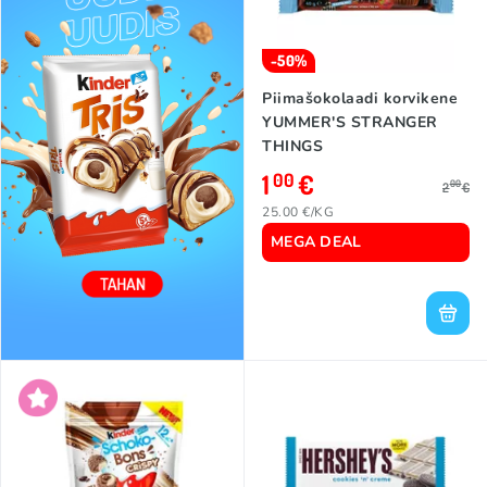
-50%
Piimašokolaadi korvikene
YUMMER'S STRANGER
THINGS
(RASPBERRY/PEANUT
1
€
00
00
2
€
CREAM), 40g
25.00 €/KG
MEGA DEAL