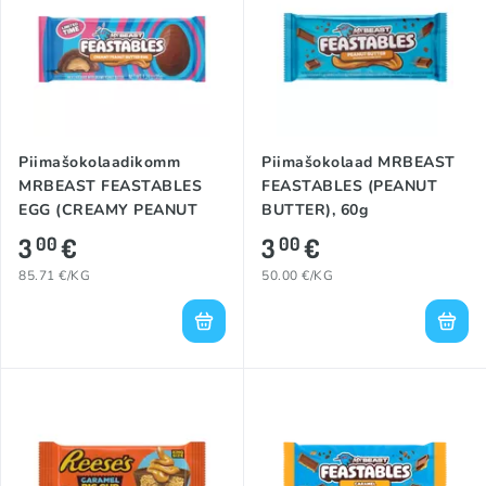
Piimašokolaadikomm
Piimašokolaad MRBEAST
MRBEAST FEASTABLES
FEASTABLES (PEANUT
EGG (CREAMY PEANUT
BUTTER), 60g
BUTTER), 35g
3
€
3
€
00
00
85.71 €/KG
50.00 €/KG