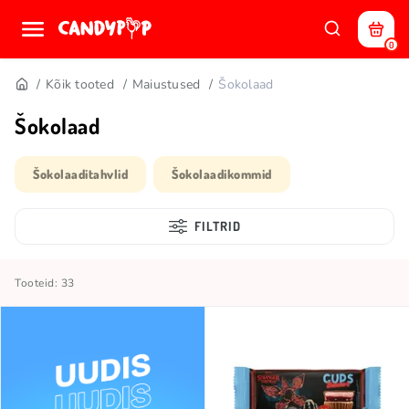
0
Kõik tooted
Maiustused
Šokolaad
Šokolaad
Šokolaaditahvlid
Šokolaadikommid
FILTRID
Tooteid: 33