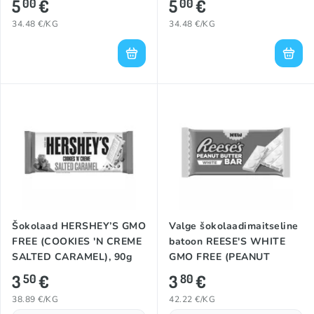
5
€
5
€
00
00
34.48 €/KG
34.48 €/KG
Šokolaad HERSHEY’S GMO
Valge šokolaadimaitseline
FREE (COOKIES 'N CREME
batoon REESE'S WHITE
SALTED CARAMEL), 90g
GMO FREE (PEANUT
BUTTER), 90g
3
€
3
€
50
80
38.89 €/KG
42.22 €/KG