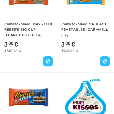
Piimašokolaadi korvikesed
Piimašokolaad MRBEAST
REESE'S BIG CUP
FEASTABLES (CARAMEL),
(PEANUT BUTTER &
60g
CARAMEL), 79g
3
€
3
€
00
00
37.97 €/KG
50.00 €/KG