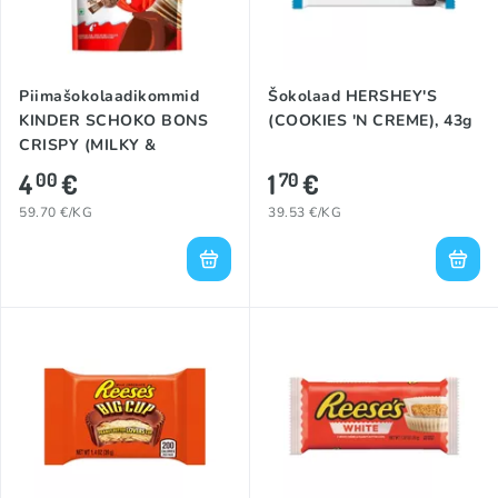
Piimašokolaadikommid
Šokolaad HERSHEY'S
KINDER SCHOKO BONS
(COOKIES 'N CREME), 43g
CRISPY (MILKY &
COCOA), 67g
4
€
1
€
00
70
59.70 €/KG
39.53 €/KG