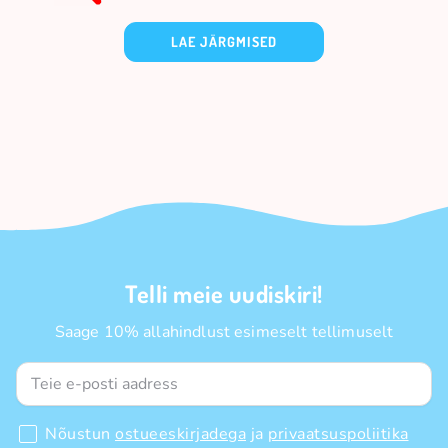
LAE JÄRGMISED
Telli meie uudiskiri!
Saage 10% allahindlust esimeselt tellimuselt
Nõustun
ostueeskirjadega
ja
privaatsuspoliitika