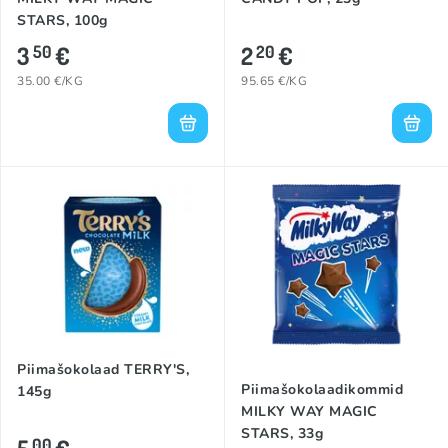
STARS, 100g
3
€
2
€
50
20
35.00 €/KG
95.65 €/KG
Piimašokolaad TERRY'S,
Piimašokolaadikommid
145g
MILKY WAY MAGIC
STARS, 33g
00