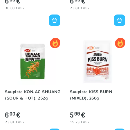
6
€
6
€
30.00 €/KG
23.81 €/KG
Suupiste KONJAC SHUANG
Suupiste KISS BURN
(SOUR & HOT), 252g
(MIXED), 260g
6
€
5
€
00
00
23.81 €/KG
19.23 €/KG