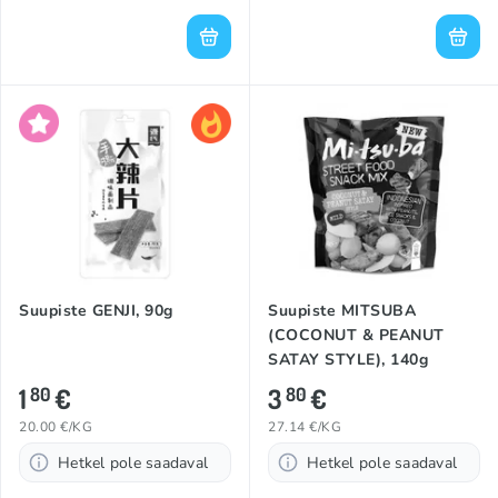
Suupiste GENJI, 90g
Suupiste MITSUBA
(COCONUT & PEANUT
SATAY STYLE), 140g
1
€
3
€
80
80
20.00 €/KG
27.14 €/KG
Hetkel pole saadaval
Hetkel pole saadaval