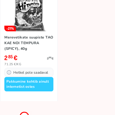
-21%
Merevetikate suupiste TAO
KAE NOI TEMPURA
(SPICY), 40g
2
€
85
60
3
€
71.25 €/KG
Hetkel pole saadaval
Pakkumine kehtib ainult
internetist ostes