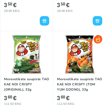
3
€
3
€
50
50
28.00 €/KG
28.00 €/KG
Merevetikate suupiste TAO
Merevetikate suupiste TAO
KAE NOI CRISPY
KAE NOI CRISPY (TOM
(ORIGINAL), 32g
YUM GOONG), 32g
3
€
3
€
60
60
112.50 €/KG
112.50 €/KG