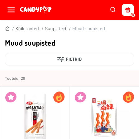
0
Kõik tooted
Suupisteid
Muud suupisted
Muud suupisted
FILTRID
Tooteid: 29