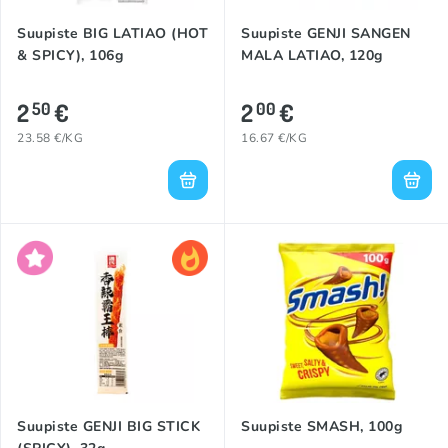
Suupiste BIG LATIAO (HOT
Suupiste GENJI SANGEN
& SPICY), 106g
MALA LATIAO, 120g
2
€
2
€
50
00
23.58 €/KG
16.67 €/KG
Suupiste GENJI BIG STICK
Suupiste SMASH, 100g