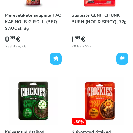
Merevetikate suupiste TAO
Suupiste GENJI CHUNK
KAE NOI BIG ROLL (BBQ
BURN (HOT & SPICY), 72g
SAUCE), 3g
0
€
1
€
70
50
233.33 €/KG
20.83 €/KG
-50%
Kuivatatud ritsikad
Kuivatatud ritsikad