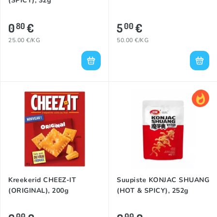
(SPICY), 32g
0
€
5
€
80
00
25.00 €/KG
50.00 €/KG
Kreekerid CHEEZ-IT
Suupiste KONJAC SHUANG
(ORIGINAL), 200g
(HOT & SPICY), 252g
00
00