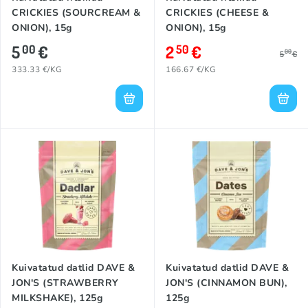
CRICKIES (SOURCREAM &
CRICKIES (CHEESE &
ONION), 15g
ONION), 15g
5
€
2
€
00
50
00
5
€
333.33 €/KG
166.67 €/KG
Kuivatatud datlid DAVE &
Kuivatatud datlid DAVE &
JON'S (STRAWBERRY
JON'S (CINNAMON BUN),
MILKSHAKE), 125g
125g