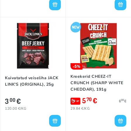
-5%
Kreekerid CHEEZ-IT
Kuivatatud veiseliha JACK
CRUNCH (SHARP WHITE
LINK'S (ORIGINAL), 25g
CHEDDAR), 191g
5
€
70
3
€
00
00
6
€
120.00 €/KG
29.84 €/KG