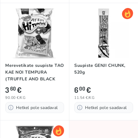
Merevetikate suupiste TAO
Suupiste GENJI CHUNK,
KAE NOI TEMPURA
520g
(TRUFFLE AND BLACK
PEPPER), 40g
3
€
6
€
60
00
90.00 €/KG
11.54 €/KG
Hetkel pole saadaval
Hetkel pole saadaval