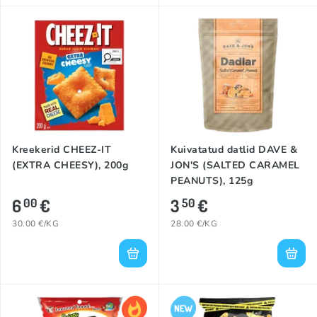
Kreekerid CHEEZ-IT
Kuivatatud datlid DAVE &
(EXTRA CHEESY), 200g
JON'S (SALTED CARAMEL
PEANUTS), 125g
6
€
3
€
00
50
30.00 €/KG
28.00 €/KG