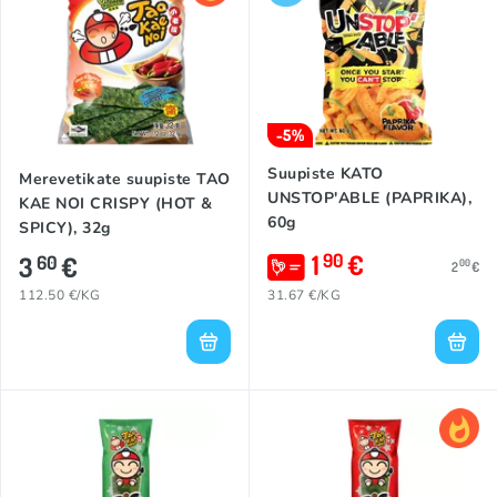
-5%
Suupiste KATO
Merevetikate suupiste TAO
UNSTOP'ABLE (PAPRIKA),
KAE NOI CRISPY (HOT &
60g
SPICY), 32g
1
€
90
3
€
60
00
2
€
112.50 €/KG
31.67 €/KG