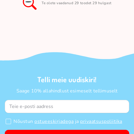
Te olete vaadanud 29 toodet 29 hulgast
Telli meie uudiskiri!
Saage 10% allahindlust esimeselt tellimuselt
Nõustun
ostueeskirjadega
ja
privaatsuspoliitika