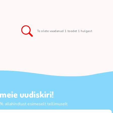
Te olete vaadanud 1 toodet 1 hulgast
 meie uudiskiri!
 allahindlust esimeselt tellimuselt