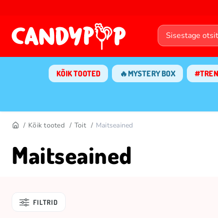
KÕIK TOOTED
🔥MYSTERY BOX
#TRE
Kõik tooted
Toit
Maitseained
Maitseained
FILTRID