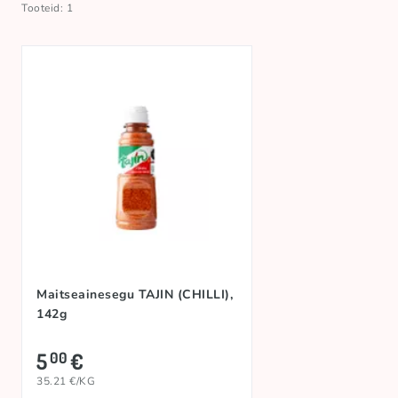
Tooteid: 1
Maitseainesegu TAJIN (CHILLI),
142g
5
€
00
35.21 €/KG