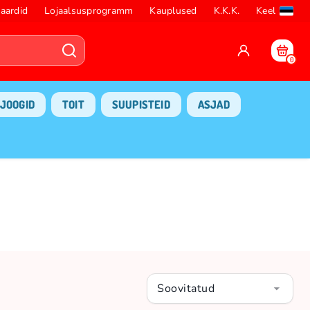
aardid
Lojaalsusprogramm
Kauplused
K.K.K.
Keel
0
JOOGID
TOIT
SUUPISTEID
ASJAD
Soovitatud