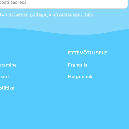
tun
ostueeskirjadega
ja
privaatsuspoliitika
E
ETTEVÕTLUSELE
etamine
Frantsiis
used
Hulgimüük
liitika