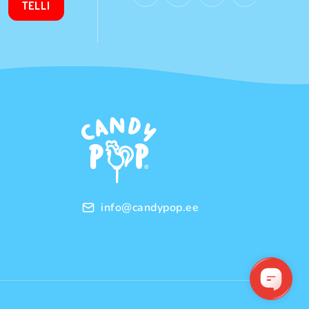
TELLI
info@candypop.ee