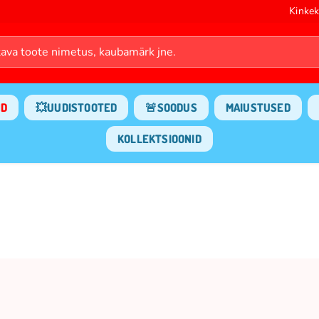
Kinkek
ND
💥UUDISTOOTED
🚨SOODUS
MAIUSTUSED
KOLLEKTSIOONID