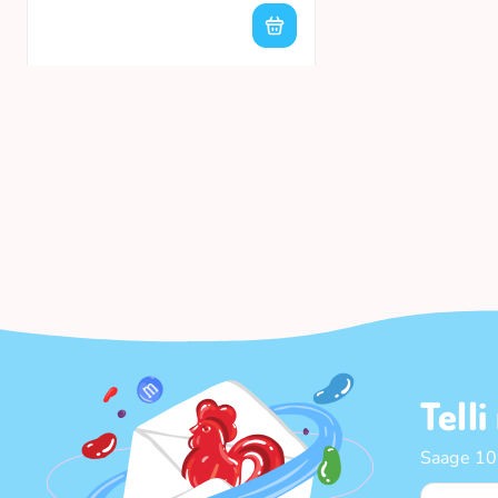
Telli
Saage 10%