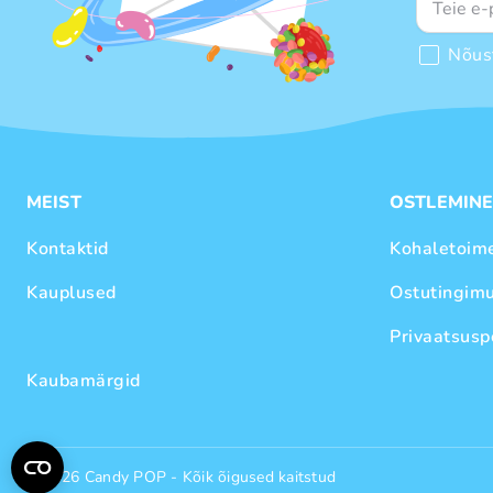
Nõus
MEIST
OSTLEMIN
Kontaktid
Kohaletoim
Kauplused
Ostutingim
Privaatsuspo
Kaubamärgid
© 2026 Candy POP - Kõik õigused kaitstud