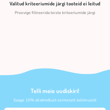
Valitud kriteeriumide järgi tooteid ei leitud
Proovige filtreerida teiste kriteeriumide järgi
Telli meie uudiskiri!
Saage 10% allahindlust esimeselt tellimuselt