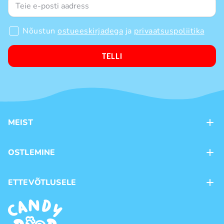
Nõustun
ostueeskirjadega
ja
privaatsuspoliitika
TELLI
MEIST
Kontaktid
OSTLEMINE
Kauplused
Kohaletoimetamine
ETTEVÕTLUSELE
Ostutingimused
Kaubamärgid
Frantsiis
Privaatsuspoliitika
Hulgimüük