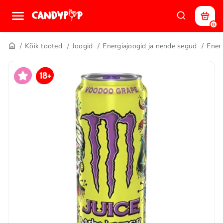
0
Kõik tooted
Joogid
Energiajoogid ja nende segud
Ener