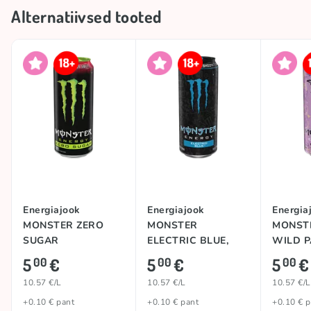
Alternatiivsed tooted
Energiajook
Energiajook
Energia
MONSTER ZERO
MONSTER
MONST
SUGAR
ELECTRIC BLUE,
WILD P
(STRAWBERRY
473ml
473ml
5
€
5
€
5
€
00
00
00
SHOT), 473ml
10.57 €/L
10.57 €/L
10.57 €/L
+0.10 € pant
+0.10 € pant
+0.10 € p