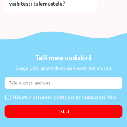
vaibitesti tulemustele?
Telli meie uudiskiri!
Saage 10% allahindlust esimeselt tellimuselt
Nõustun
ostueeskirjadega
ja
privaatsuspoliitika
TELLI