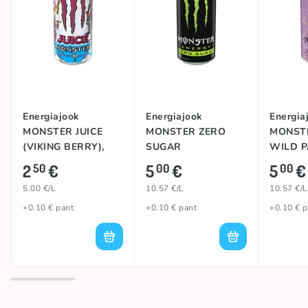
Energiajook
Energiajook
Energia
MONSTER JUICE
MONSTER ZERO
MONST
(VIKING BERRY),
SUGAR
WILD P
500ml
(STRAWBERRY
473ml
2
€
5
€
5
€
50
00
00
SHOT), 473ml
5.00 €/L
10.57 €/L
10.57 €/L
+0.10 € pant
+0.10 € pant
+0.10 € p