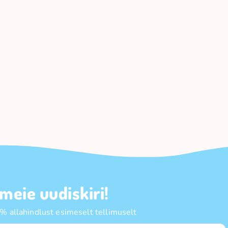
 meie uudiskiri!
 allahindlust esimeselt tellimuselt