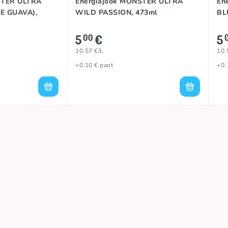
STER ULTRA
Energiajook MONSTER ULTRA
En
E GUAVA),
WILD PASSION, 473ml
BL
5
€
5
00
10.57 €/L
10.
+0.10 € pant
+0.