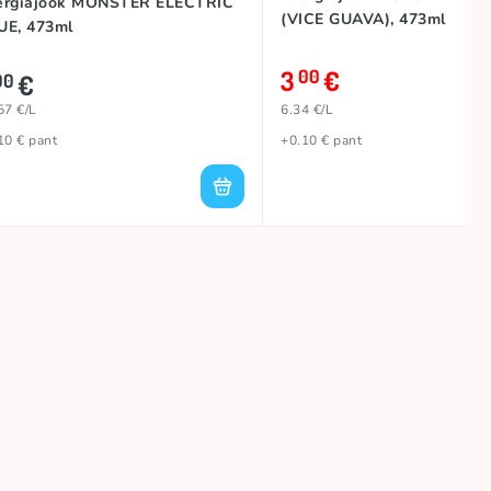
ergiajook MONSTER ELECTRIC
(VICE GUAVA), 473ml
UE, 473ml
3
€
00
€
00
57 €/L
6.34 €/L
10 € pant
+0.10 € pant