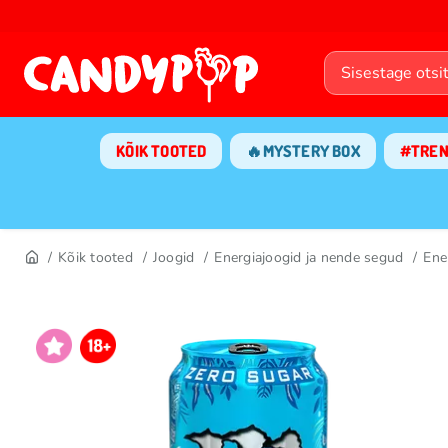
KÕIK TOOTED
🔥MYSTERY BOX
#TRE
Kõik tooted
Joogid
Energiajoogid ja nende segud
Ene