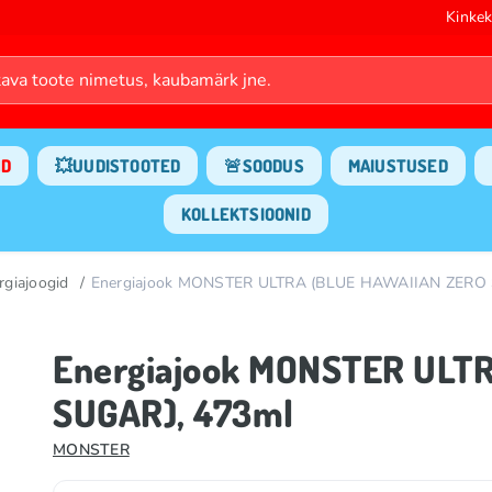
Kinkek
ND
💥UUDISTOOTED
🚨SOODUS
MAIUSTUSED
KOLLEKTSIOONID
rgiajoogid
Energiajook MONSTER ULTRA (BLUE HAWAIIAN ZERO 
Energiajook MONSTER ULT
SUGAR), 473ml
MONSTER