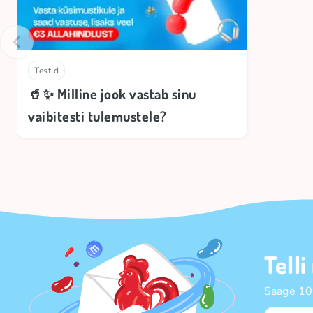
Testid
🥤✨ Milline jook vastab sinu
vaibitesti tulemustele?
Telli
Saage 10%