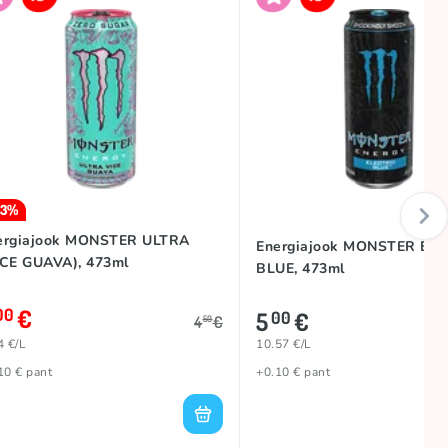
33%
ergiajook MONSTER ULTRA
Energiajook MONSTER EL
ICE GUAVA), 473ml
BLUE, 473ml
€
00
5
€
00
4
€
50
4 €/L
10.57 €/L
10 € pant
+0.10 € pant