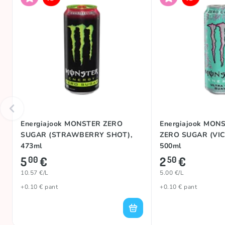
Energiajook MONSTER ZERO
Energiajook MON
SUGAR (STRAWBERRY SHOT),
ZERO SUGAR (VIC
473ml
500ml
5
€
2
€
00
50
10.57 €/L
5.00 €/L
+0.10 € pant
+0.10 € pant