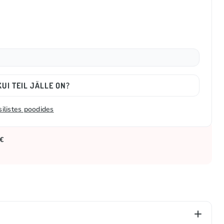
UI TEIL JÄLLE ON?
silistes poodides
 €