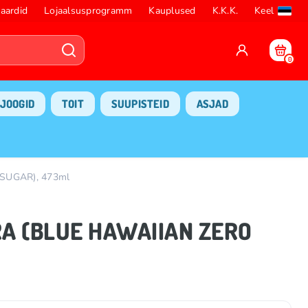
aardid
Lojaalsusprogramm
Kauplused
K.K.K.
Keel
0
JOOGID
TOIT
SUUPISTEID
ASJAD
SUGAR), 473ml
RA (BLUE HAWAIIAN ZERO