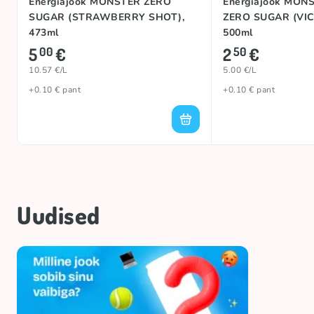
Energiajook MONSTER ZERO
Energiajook MON
SUGAR (STRAWBERRY SHOT),
ZERO SUGAR (VIC
473ml
500ml
5
€
2
€
00
50
10.57 €/L
5.00 €/L
+0.10 € pant
+0.10 € pant
Uudised