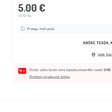
5.00 €
10.57 €/L
Praegu meil pole
ANDKE TEADA, K
Jääk füü
Ostes selle toote oma lojaalsuskaardile saate
0.50
Rohkem lojaalsuse kohta