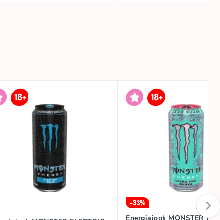
-33%
Energiajook MONSTER UL