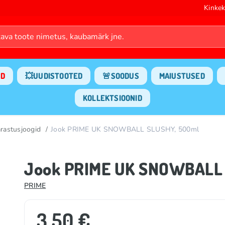
Kinkek
ND
💥UUDISTOOTED
🚨SOODUS
MAIUSTUSED
KOLLEKTSIOONID
rastusjoogid
Jook PRIME UK SNOWBALL SLUSHY, 500ml
Jook PRIME UK SNOWBALL
PRIME
3.50 €