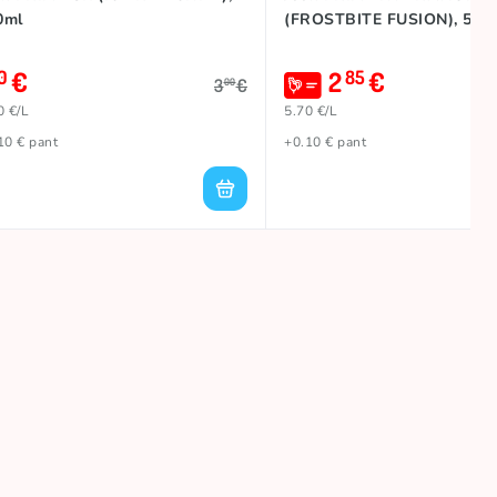
0ml
(FROSTBITE FUSION), 500
€
2
€
0
85
3
€
00
0 €/L
5.70 €/L
10 € pant
+0.10 € pant