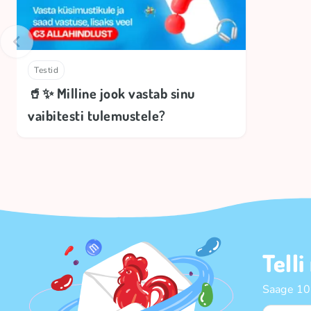
Testid
🥤✨ Milline jook vastab sinu
vaibitesti tulemustele?
Telli
Saage 10%