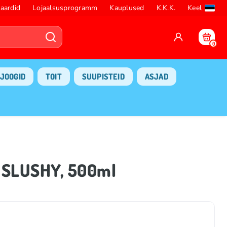
aardid
Lojaalsusprogramm
Kauplused
K.K.K.
Keel
0
JOOGID
TOIT
SUUPISTEID
ASJAD
 SLUSHY, 500ml