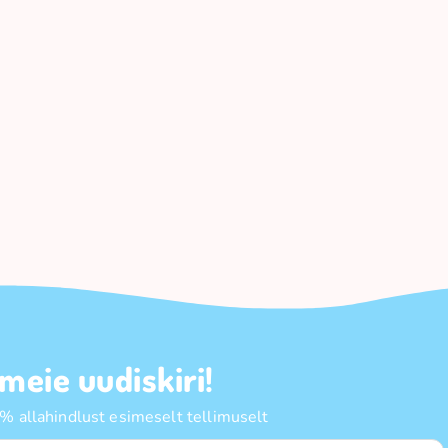
 meie uudiskiri!
 allahindlust esimeselt tellimuselt