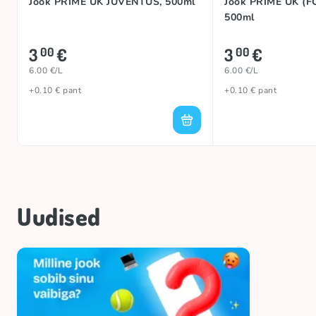
Jook PRIME UK JUVENTUS, 500ml
Jook PRIME UK (
500ml
3
€
3
€
00
00
6.00 €/L
6.00 €/L
+0.10 € pant
+0.10 € pant
Uudised