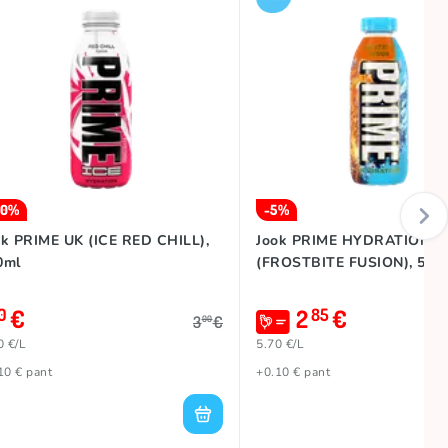
50%
-5%
ok PRIME UK (ICE RED CHILL),
Jook PRIME HYDRATION
0ml
(FROSTBITE FUSION), 500
€
2
€
0
85
3
€
00
0 €/L
5.70 €/L
10 € pant
+0.10 € pant