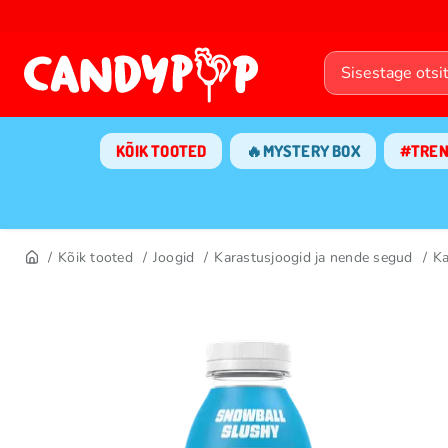
KÕIK TOOTED
🔥MYSTERY BOX
#TRE
Kõik tooted
Joogid
Karastusjoogid ja nende segud
Ka