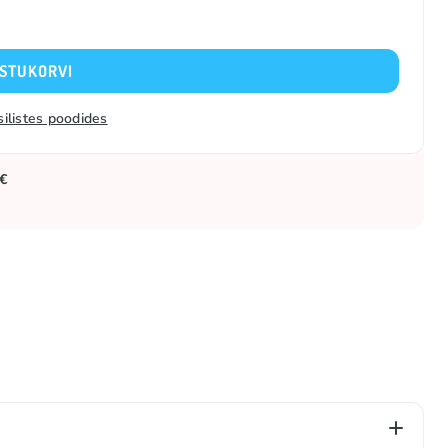
OSTUKORVI
silistes poodides
 €