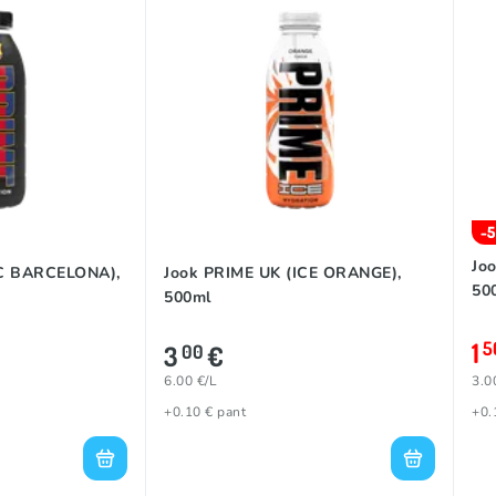
-
Jo
FC BARCELONA),
Jook PRIME UK (ICE ORANGE),
50
500ml
1
5
3
€
00
6.00 €/L
3.0
+0.10 € pant
+0.