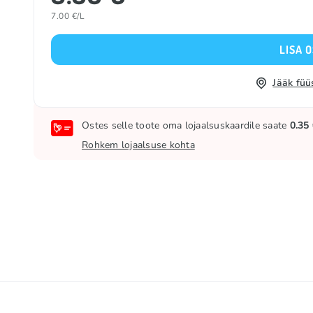
7.00 €/L
LISA 
Jääk füü
Ostes selle toote oma lojaalsuskaardile saate
0.35
Rohkem lojaalsuse kohta