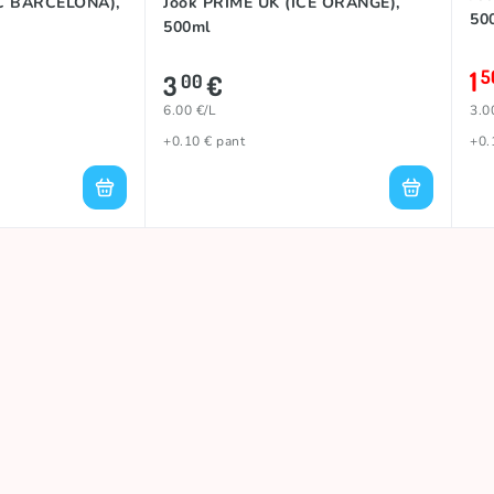
FC BARCELONA),
Jook PRIME UK (ICE ORANGE),
50
500ml
1
5
3
€
00
6.00 €/L
3.0
+0.10 € pant
+0.