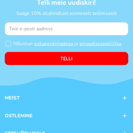
Telli meie uudiskiri!
Saage 10% allahindlust esimeselt tellimuselt
Nõustun
ostueeskirjadega
ja
privaatsuspoliitika
TELLI
MEIST
Kontaktid
OSTLEMINE
Kauplused
Kohaletoimetamine