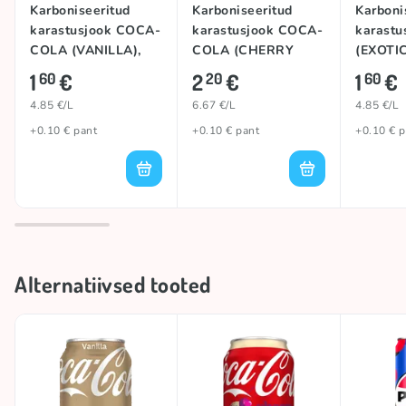
Karboniseeritud
Karboniseeritud
Karboni
karastusjook COCA-
karastusjook COCA-
karastu
COLA (VANILLA),
COLA (CHERRY
(EXOTIC
330ml
FLOAT), 330ml
1
€
2
€
1
€
60
20
60
4.85 €/L
6.67 €/L
4.85 €/L
+0.10 € pant
+0.10 € pant
+0.10 € p
Alternatiivsed tooted