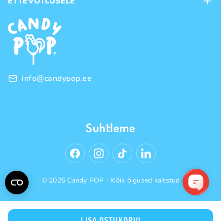
ETTEVÕTLUSELE
Ostutingimused
Kaubamärgid
Frantsiis
Privaatsuspoliitika
Hulgimüük
info@candypop.ee
Suhtleme
© 2026 Candy POP - Kõik õigused kaitstud
LISA OSTUKORVI