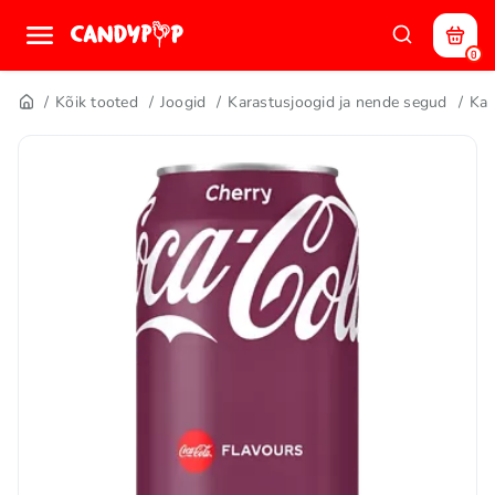
0
Kõik tooted
Joogid
Karastusjoogid ja nende segud
Kar