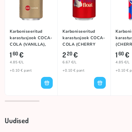
Karboniseeritud
Karboniseeritud
Karboni
karastusjook COCA-
karastusjook COCA-
karastu
COLA (VANILLA),
COLA (CHERRY
(CHERR
330ml
FLOAT), 330ml
1
€
2
€
1
€
60
20
60
4.85 €/L
6.67 €/L
4.85 €/L
+0.10 € pant
+0.10 € pant
+0.10 € p
Uudised