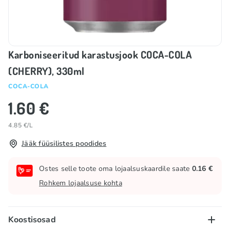
Karboniseeritud karastusjook COCA-COLA
(CHERRY), 330ml
COCA-COLA
1.60 €
4.85 €/L
Jääk füüsilistes poodides
Ostes selle toote oma lojaalsuskaardile saate
0.16 €
Rohkem lojaalsuse kohta
Koostisosad