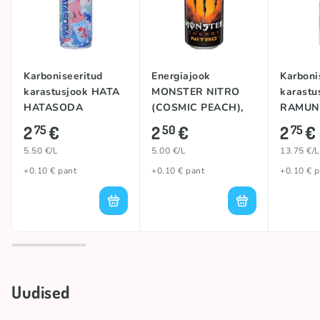
Karboniseeritud
Energiajook
Karboni
karastusjook HATA
MONSTER NITRO
karastu
HATASODA
(COSMIC PEACH),
RAMUN
(WATERMELON),
500ml
PEACH)
2
€
2
€
2
€
75
50
75
500ml
5.50 €/L
5.00 €/L
13.75 €/L
+0.10 € pant
+0.10 € pant
+0.10 € p
Uudised