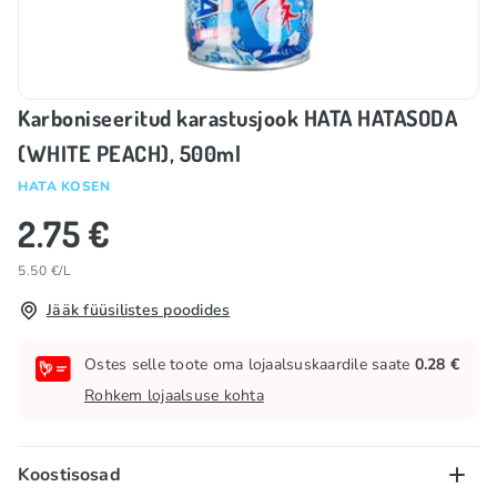
Karboniseeritud karastusjook HATA HATASODA
(WHITE PEACH), 500ml
HATA KOSEN
2.75 €
5.50 €/L
Jääk füüsilistes poodides
Ostes selle toote oma lojaalsuskaardile saate
0.28 €
Rohkem lojaalsuse kohta
Koostisosad