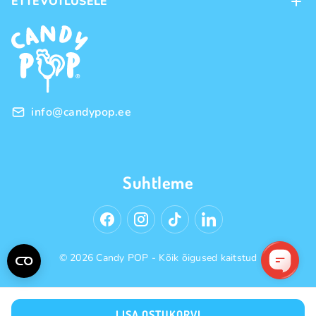
ETTEVÕTLUSELE
Ostutingimused
Kaubamärgid
Frantsiis
Privaatsuspoliitika
Hulgimüük
info@candypop.ee
Suhtleme
© 2026 Candy POP - Kõik õigused kaitstud
LISA OSTUKORVI