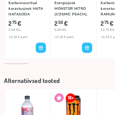
Karboniseeritud
Energiajook
Karboni
karastusjook HATA
MONSTER NITRO
karastu
HATASODA
(COSMIC PEACH),
RAMUN
(WATERMELON),
500ml
PEACH)
2
€
2
€
2
€
75
50
75
500ml
5.50 €/L
5.00 €/L
13.75 €/L
+0.10 € pant
+0.10 € pant
+0.10 € p
Alternatiivsed tooted