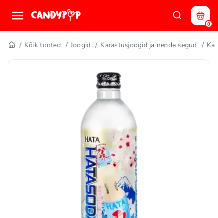
0
Kõik tooted
Joogid
Karastusjoogid ja nende segud
Kar