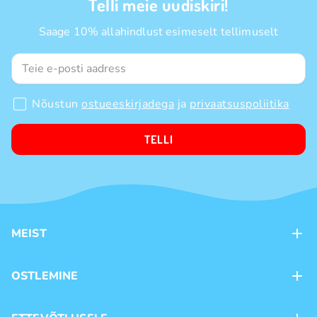
Telli meie uudiskiri!
Saage 10% allahindlust esimeselt tellimuselt
Nõustun
ostueeskirjadega
ja
privaatsuspoliitika
TELLI
MEIST
Kontaktid
OSTLEMINE
Kauplused
Kohaletoimetamine