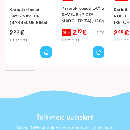
Kartulikrõpsud LAY'S
Kartulikrõpsud
Kartuli
SAVEUR (PIZZA
LAY'S SAVEUR
RUFFLE
MARGHERITA), 120g
(BARBECUE RIBS),
(KETCH
120g
2
€
19
2
€
2
€
30
40
30
2
€
19.17 €/KG
18.25 €/KG
32.00 €/
Telli meie uudiskiri!
Saage 10% allahindlust esimeselt tellimuselt