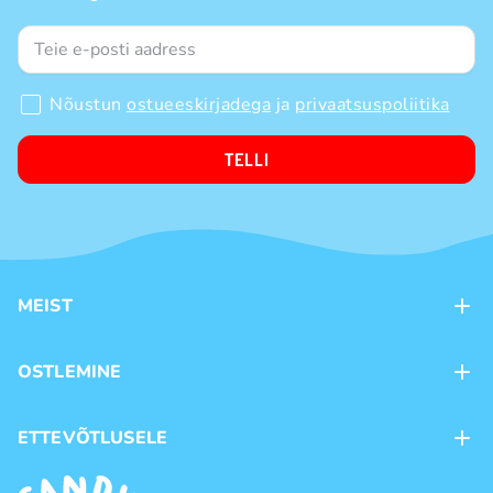
Nõustun
ostueeskirjadega
ja
privaatsuspoliitika
TELLI
MEIST
Kontaktid
OSTLEMINE
Kauplused
Kohaletoimetamine
ETTEVÕTLUSELE
Ostutingimused
Kaubamärgid
Frantsiis
Privaatsuspoliitika