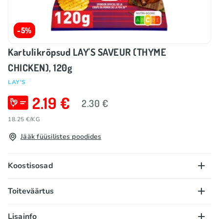
-5%
Kartulikrõpsud LAY'S SAVEUR (THYME
CHICKEN), 120g
LAY'S
2.19 €
2.30 €
18.25 €/KG
Jääk füüsilistes poodides
Koostisosad
Kartul, taimeõlid (päevalille-, rapsiõli muutuvas
Toiteväärtus
suhtes), tüümiani ja kana maitsega vürtsisegu
(maitseained, suhkur, sool, kaaliumkloriid,
100 g/ml:
Lisainfo