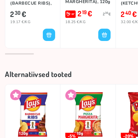
MARGHERITA), 120g
(BARBECUE RIBS),
(KETCH
120g
2
€
19
2
€
2
€
30
40
30
2
€
19.17 €/KG
18.25 €/KG
32.00 €/
Alternatiivsed tooted
-5%
-20%