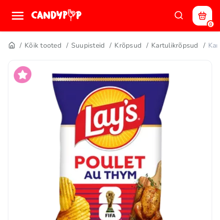
0
Kõik tooted
Suupisteid
Krõpsud
Kartulikrõpsud
Kar