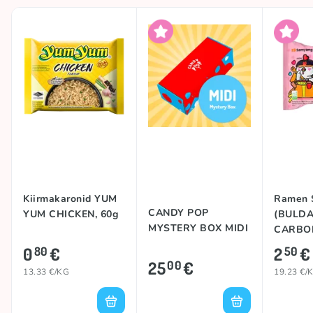
Kiirmakaronid YUM
Ramen
CANDY POP
YUM CHICKEN, 60g
(BULD
MYSTERY BOX MIDI
CARBON
0
€
2
€
80
50
25
€
00
13.33 €/KG
19.23 €/