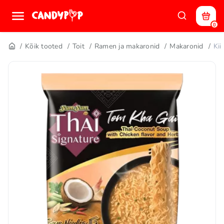
0
Kõik tooted
Toit
Ramen ja makaronid
Makaronid
Ki