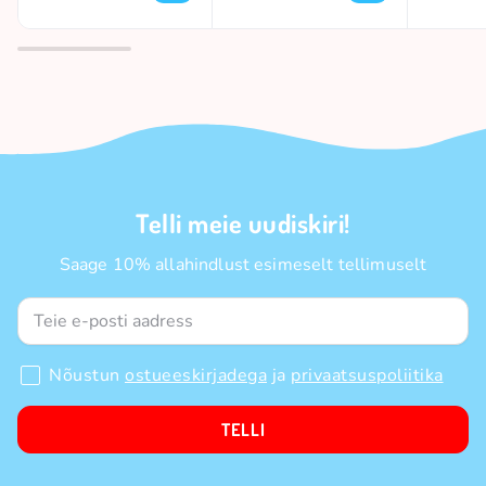
Telli meie uudiskiri!
Saage 10% allahindlust esimeselt tellimuselt
Nõustun
ostueeskirjadega
ja
privaatsuspoliitika
TELLI