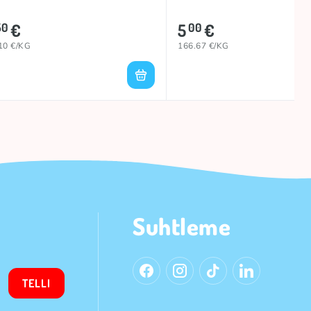
€
5
€
50
00
10 €/KG
166.67 €/KG
Suhtleme
TELLI