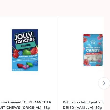
rimiskommid JOLLY RANCHER
Külmkuivatatud jäätis FRE
UIT CHEWS (ORIGINAL), 58g
DRIED (VANILLA), 30g