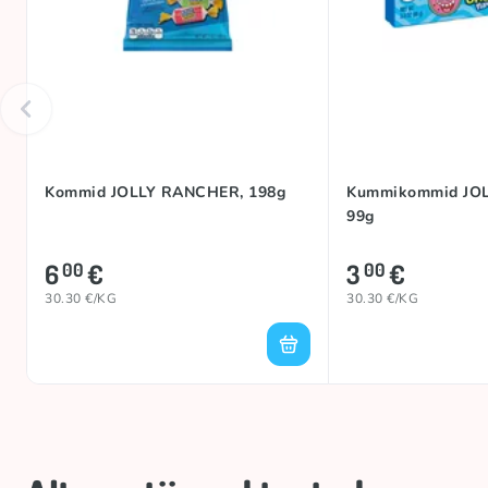
Kommid JOLLY RANCHER, 198g
Kummikommid JO
99g
6
€
3
€
00
00
30.30 €/KG
30.30 €/KG