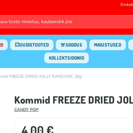
Kinkek
ND
💥UUDISTOOTED
🚨SOODUS
MAIUSTUSED
KOLLEKTSIOONID
mid FREEZE DRIED JOLLY RANCHER, 30g
Kommid FREEZE DRIED JOL
CANDY POP
4.00 €