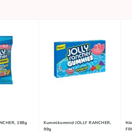
NCHER, 198g
Kummikommid JOLLY RANCHER,
Nä
99g
FR