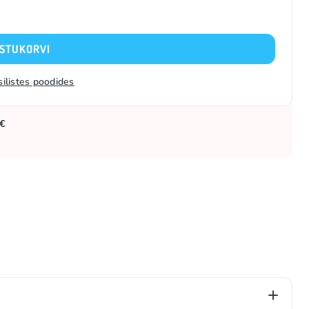
OSTUKORVI
silistes poodides
 €