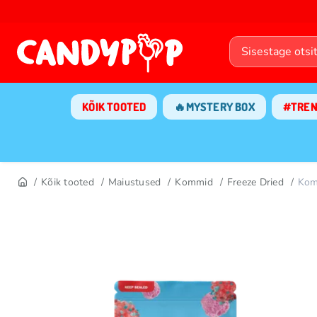
KÕIK TOOTED
🔥MYSTERY BOX
#TRE
Kõik tooted
Maiustused
Kommid
Freeze Dried
Kom