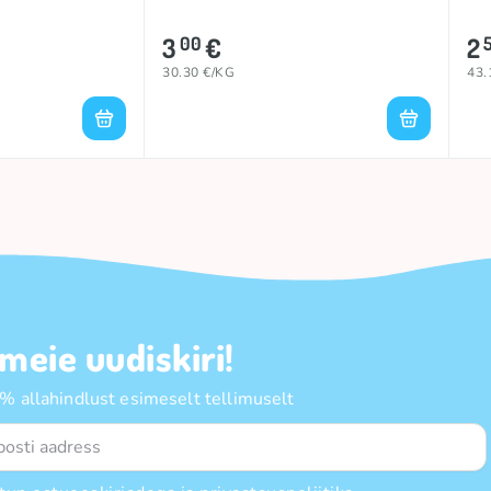
3
€
2
00
30.30 €/KG
43.
 meie uudiskiri!
 allahindlust esimeselt tellimuselt