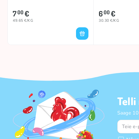
7
€
6
€
00
00
49.65 €/KG
30.30 €/KG
Telli
Saage 10%