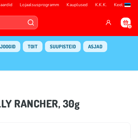
aardid
Lojaalsusprogramm
Kauplused
K.K.K.
Keel
0
JOOGID
TOIT
SUUPISTEID
ASJAD
LY RANCHER, 30g