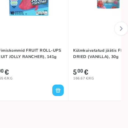
rimiskommid FRUIT ROLL-UPS
Külmkuivatatud jäätis FRE
RUIT JOLLY RANCHER), 141g
DRIED (VANILLA), 30g
€
5
€
00
00
65 €/KG
166.67 €/KG