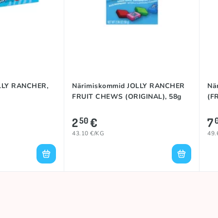
LLY RANCHER,
Närimiskommid JOLLY RANCHER
Nä
FRUIT CHEWS (ORIGINAL), 58g
(F
2
€
7
50
43.10 €/KG
49.