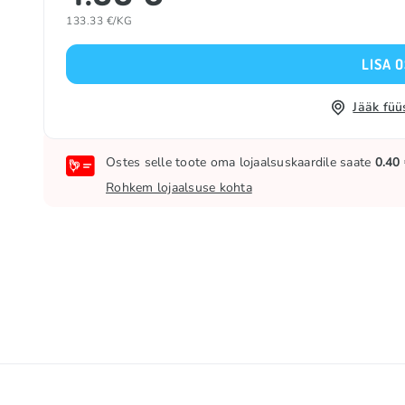
133.33 €/KG
LISA 
Jääk füü
Ostes selle toote oma lojaalsuskaardile saate
0.40
Rohkem lojaalsuse kohta