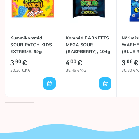
Kummikommid
Kommid BARNETTS
Närimi
SOUR PATCH KIDS
MEGA SOUR
WARHE
EXTREME, 99g
(RASPBERRY), 104g
(BLUE 
99g
3
€
4
€
3
€
00
00
00
30.30 €/KG
38.46 €/KG
30.30 €/