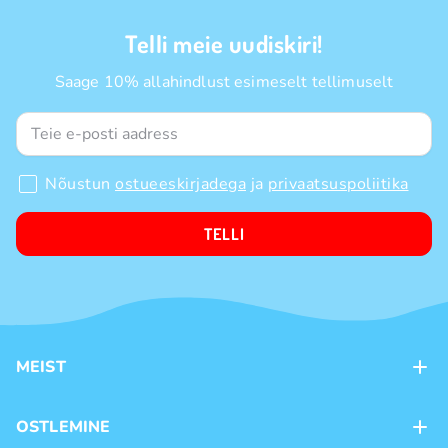
Telli meie uudiskiri!
Saage 10% allahindlust esimeselt tellimuselt
Nõustun
ostueeskirjadega
ja
privaatsuspoliitika
TELLI
MEIST
Kontaktid
OSTLEMINE
Kauplused