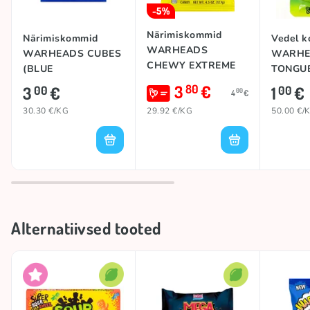
-5%
Närimiskommid
Närimiskommid
Vedel 
WARHEADS
WARHEADS CUBES
WARHE
CHEWY EXTREME
(BLUE
TONGUE
SOUR, 127g
RASPBERRY), 99g
20g
3
€
80
3
€
1
€
00
00
00
4
€
30.30 €/KG
29.92 €/KG
50.00 €/
Alternatiivsed tooted