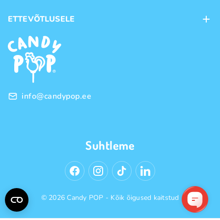
Kohaletoimetamine
ETTEVÕTLUSELE
Ostutingimused
Kaubamärgid
Frantsiis
Privaatsuspoliitika
Hulgimüük
info@candypop.ee
Suhtleme
© 2026 Candy POP - Kõik õigused kaitstud