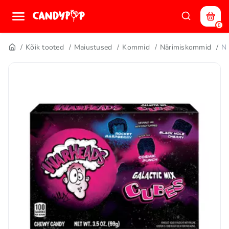
0
Kõik tooted
Maiustused
Kommid
Närimiskommid
N