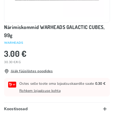
Närimiskommid WARHEADS GALACTIC CUBES,
99g
WARHEADS
3.00 €
30.30 €/KG
Jääk füüsilistes poodides
Ostes selle toote oma lojaalsuskaardile saate
0.30 €
Rohkem lojaalsuse kohta
Koostisosad