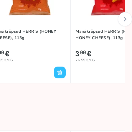
isikrõpsud HERR'S (HONEY
Maisikrõpsud HERR'S (HOT
EESE), 113g
HONEY CHEESE), 113g
€
3
€
00
00
55 €/KG
26.55 €/KG