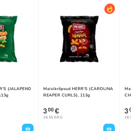
RR'S (JALAPENO
Maisikrõpsud HERR'S (CAROLINA
Ma
113g
REAPER CURLS), 113g
CH
3
€
3
00
26.55 €/KG
26.