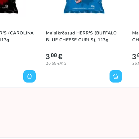
RR'S (CAROLINA
Maisikrõpsud HERR'S (BUFFALO
Ma
113g
BLUE CHEESE CURLS), 113g
CH
3
€
3
00
26.55 €/KG
26.