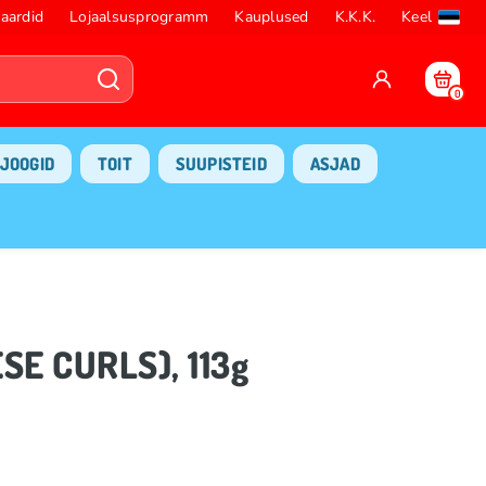
aardid
Lojaalsusprogramm
Kauplused
K.K.K.
Keel
0
JOOGID
TOIT
SUUPISTEID
ASJAD
SE CURLS), 113g