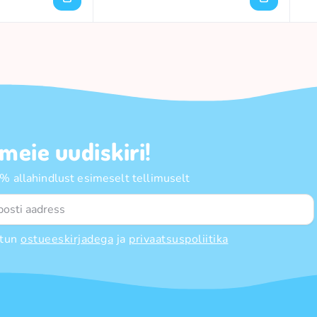
 meie uudiskiri!
 allahindlust esimeselt tellimuselt
tun
ostueeskirjadega
ja
privaatsuspoliitika