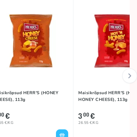
isikrõpsud HERR'S (HONEY
Maisikrõpsud HERR'S (HOT
EESE), 113g
HONEY CHEESE), 113g
€
3
€
00
00
55 €/KG
26.55 €/KG