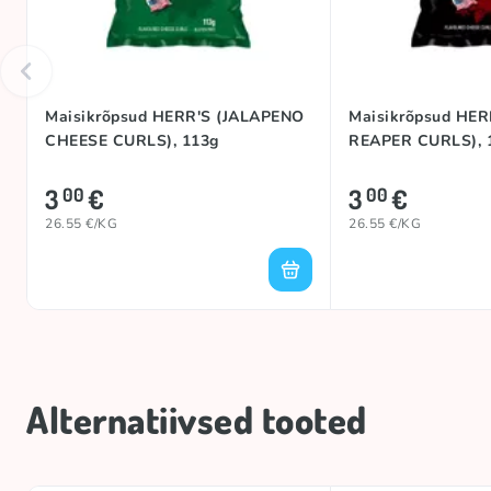
Maisikrõpsud HERR'S (JALAPENO
Maisikrõpsud HE
CHEESE CURLS), 113g
REAPER CURLS), 
3
€
3
€
00
00
26.55 €/KG
26.55 €/KG
Alternatiivsed tooted