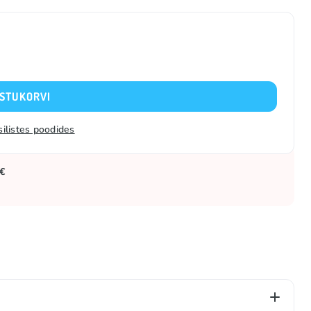
OSTUKORVI
silistes poodides
 €