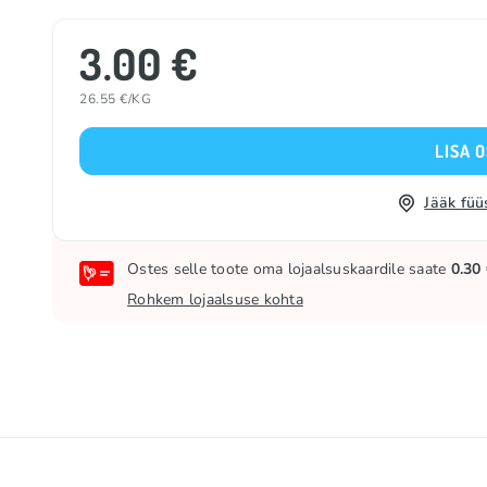
3.00 €
26.55 €/KG
LISA 
Jääk füü
Ostes selle toote oma lojaalsuskaardile saate
0.30
Rohkem lojaalsuse kohta