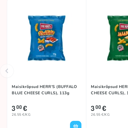
Maisikrõpsud HERR'S (BUFFALO
Maisikrõpsud HE
BLUE CHEESE CURLS), 113g
CHEESE CURLS), 
3
€
3
€
00
00
26.55 €/KG
26.55 €/KG