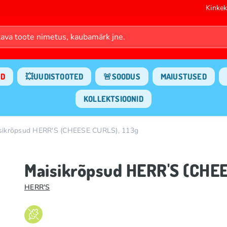
Kinkek
ND
💥UUDISTOOTED
🚨SOODUS
MAIUSTUSED
KOLLEKTSIOONID
sikrõpsud HERR'S (CHEESE CURLS), 113g
Maisikrõpsud HERR'S (CHEE
HERR'S