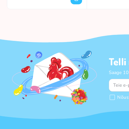
Telli
Saage 10%
Nõus