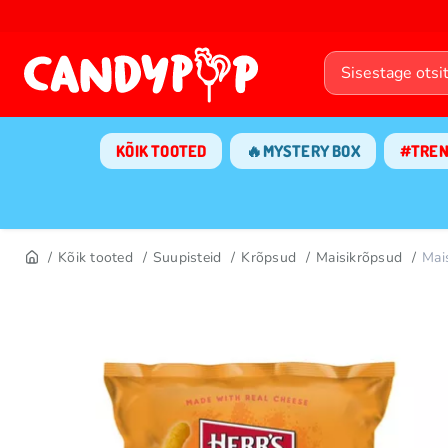
KÕIK TOOTED
🔥MYSTERY BOX
#TRE
Kõik tooted
Suupisteid
Krõpsud
Maisikrõpsud
Mai