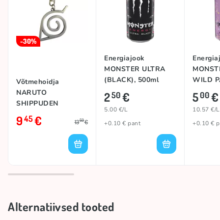
-30%
Energiajook
Energia
MONSTER ULTRA
MONST
(BLACK), 500ml
WILD P
Võtmehoidja
473ml
NARUTO
2
€
5
€
50
00
SHIPPUDEN
5.00 €/L
10.57 €/L
KONOHA
9
€
45
50
13
€
+0.10 € pant
+0.10 € p
Alternatiivsed tooted