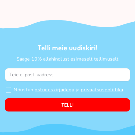
Telli meie uudiskiri!
Saage 10% allahindlust esimeselt tellimuselt
Nõustun
ostueeskirjadega
ja
privaatsuspoliitika
TELLI