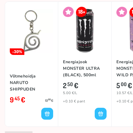
-30%
Energiajook
Energia
MONSTER ULTRA
MONST
(BLACK), 500ml
WILD P
Võtmehoidja
473ml
NARUTO
2
€
5
€
50
00
SHIPPUDEN
5.00 €/L
10.57 €/L
KONOHA
9
€
45
50
13
€
+0.10 € pant
+0.10 € p