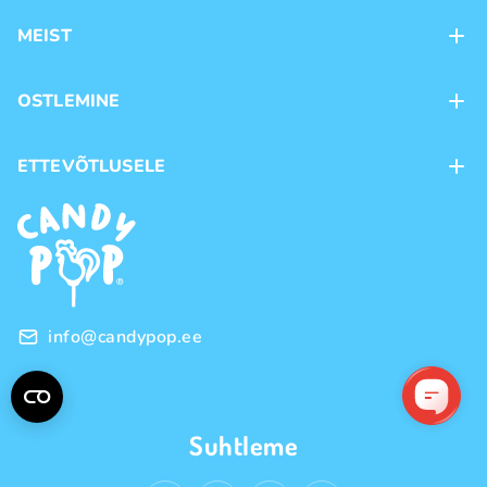
MEIST
Kontaktid
OSTLEMINE
Kauplused
Kohaletoimetamine
ETTEVÕTLUSELE
Ostutingimused
Kaubamärgid
Frantsiis
Privaatsuspoliitika
Hulgimüük
info@candypop.ee
Suhtleme