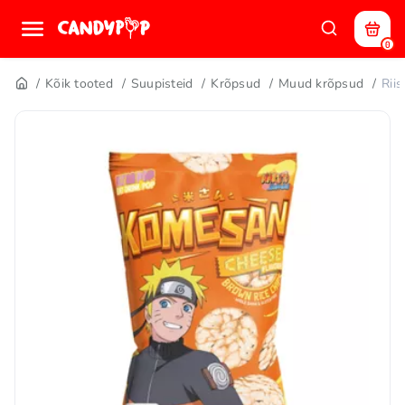
0
Kõik tooted
Suupisteid
Krõpsud
Muud krõpsud
Rii