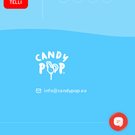
TELLI
info@candypop.ee