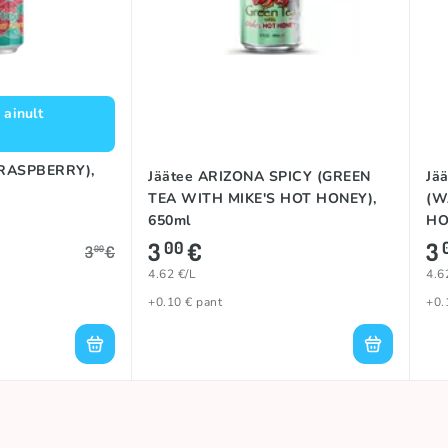
ainult
(RASPBERRY),
Jäätee ARIZONA SPICY (GREEN
Jä
TEA WITH MIKE'S HOT HONEY),
(W
650ml
HO
3
€
3
00
3
€
00
4.62 €/L
4.6
+0.10 € pant
+0.