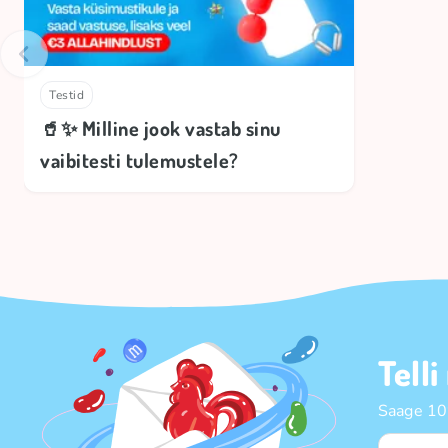
Testid
🥤✨ Milline jook vastab sinu
vaibitesti tulemustele?
Telli
Saage 10%