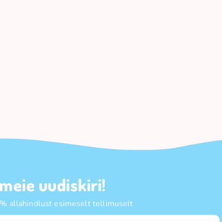
 meie uudiskiri!
 allahindlust esimeselt tellimuselt