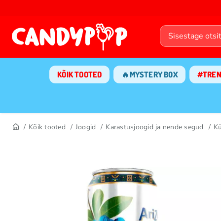
KÕIK TOOTED
🔥MYSTERY BOX
#TRE
Kõik tooted
Joogid
Karastusjoogid ja nende segud
Kü