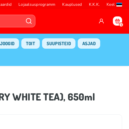
aardid
Lojaalsusprogramm
Kauplused
K.K.K.
Keel
0
JOOGID
TOIT
SUUPISTEID
ASJAD
RY WHITE TEA), 650ml