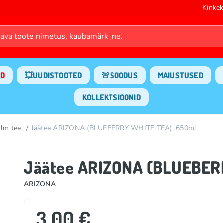
Kinkek
ND
💥UUDISTOOTED
🚨SOODUS
MAIUSTUSED
KOLLEKTSIOONID
lm tee
Jäätee ARIZONA (BLUEBERRY WHITE TEA), 650ml
Jäätee ARIZONA (BLUEBER
ARIZONA
3.00 €