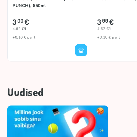
PUNCH), 650ml
3
€
3
€
00
00
4.62 €/L
4.62 €/L
+0.10 € pant
+0.10 € pant
Uudised