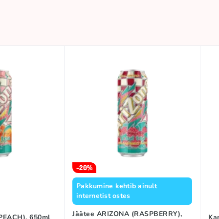
-20%
Pakkumine kehtib ainult
internetist ostes
Jäätee ARIZONA (RASPBERRY),
PEACH), 650ml
Ka