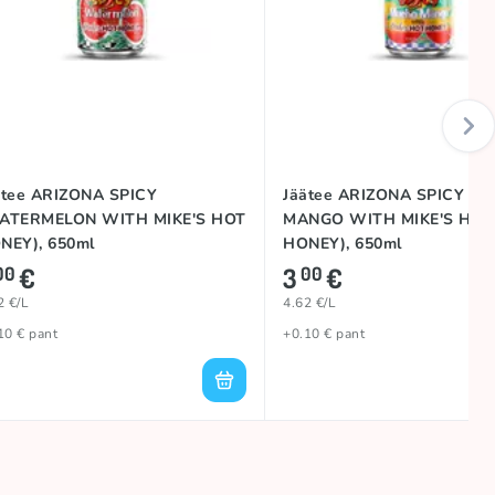
ätee ARIZONA SPICY
Jäätee ARIZONA SPICY (
ATERMELON WITH MIKE'S HOT
MANGO WITH MIKE'S HOT
NEY), 650ml
HONEY), 650ml
€
3
€
00
00
2 €/L
4.62 €/L
10 € pant
+0.10 € pant