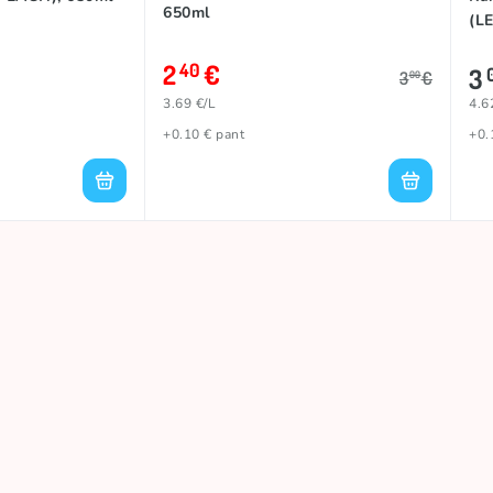
650ml
(L
2
€
40
3
3
€
00
3.69 €/L
4.6
+0.10 € pant
+0.