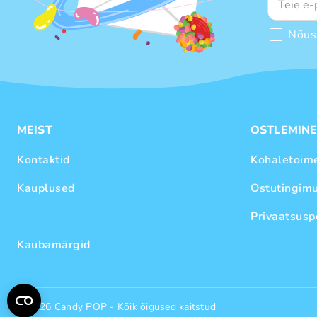
Nõus
MEIST
OSTLEMIN
Kontaktid
Kohaletoim
Kauplused
Ostutingim
Privaatsuspo
Kaubamärgid
© 2026 Candy POP - Kõik õigused kaitstud