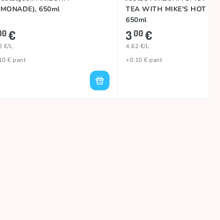
EMONADE), 650ml
TEA WITH MIKE'S HOT HO
650ml
€
3
€
00
00
2 €/L
4.62 €/L
10 € pant
+0.10 € pant