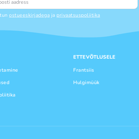
tun
ostueeskirjadega
ja
privaatsuspoliitika
E
ETTEVÕTLUSELE
etamine
Frantsiis
used
Hulgimüük
liitika