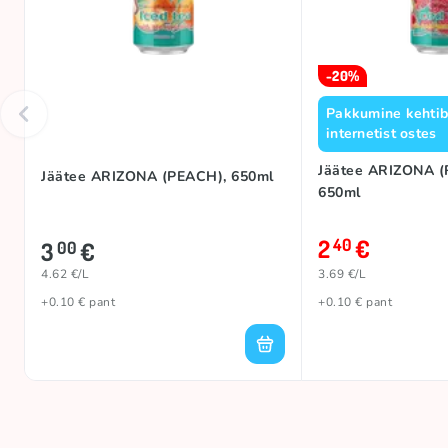
-20%
Pakkumine kehtib 
internetist ostes
Jäätee ARIZONA 
Jäätee ARIZONA (PEACH), 650ml
650ml
2
€
40
3
€
00
4.62 €/L
3.69 €/L
+0.10 € pant
+0.10 € pant