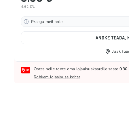
4.62 €/L
Praegu meil pole
ANDKE TEADA, K
Jääk füü
Ostes selle toote oma lojaalsuskaardile saate
0.30
Rohkem lojaalsuse kohta