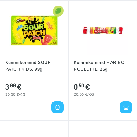
Kummikommid SOUR
Kummikommid HARIBO
PATCH KIDS, 99g
ROULETTE, 25g
3
€
0
€
00
50
30.30 €/KG
20.00 €/KG