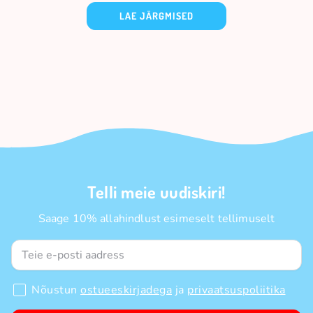
LAE JÄRGMISED
Telli meie uudiskiri!
Saage 10% allahindlust esimeselt tellimuselt
Nõustun
ostueeskirjadega
ja
privaatsuspoliitika