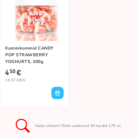
Kummikommid CANDY
POP STRAWBERRY
YOGHURTS, 300g
4
€
50
19.57 €/KG
Vaata rohkem! Olete vaadanud 30 toodet 175-st.