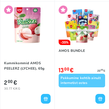
-35%
AMOS BUNDLE
Kummikommid AMOS
PEELERZ (LYCHEE), 65g
13
€
00
00
20
€
Pakkumine kehtib ainult
2
€
00
internetist ostes
30.77 €/KG