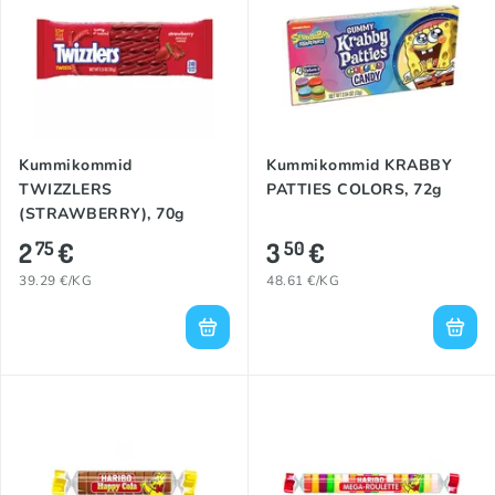
Kummikommid
Kummikommid KRABBY
TWIZZLERS
PATTIES COLORS, 72g
(STRAWBERRY), 70g
2
€
3
€
75
50
39.29 €/KG
48.61 €/KG