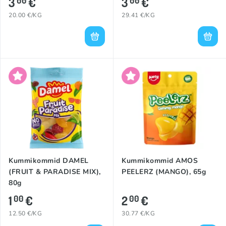
3
€
3
€
00
00
20.00 €/KG
29.41 €/KG
Kummikommid DAMEL
Kummikommid AMOS
(FRUIT & PARADISE MIX),
PEELERZ (MANGO), 65g
80g
1
€
2
€
00
00
12.50 €/KG
30.77 €/KG