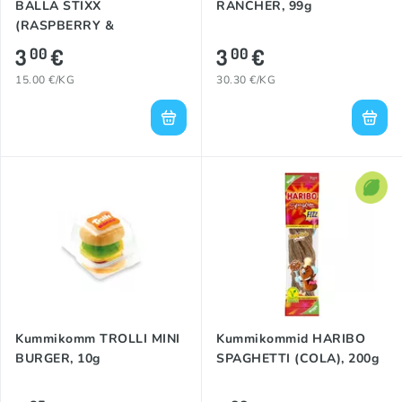
BALLA STIXX
RANCHER, 99g
(RASPBERRY &
BLACKBERRY), 200g
3
€
3
€
00
00
15.00 €/KG
30.30 €/KG
Kummikomm TROLLI MINI
Kummikommid HARIBO
BURGER, 10g
SPAGHETTI (COLA), 200g