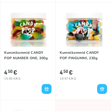
Kummikommid CANDY
Kummikommid CANDY
POP NUMBER ONE, 300g
POP PINGUMMI, 230g
4
€
4
€
50
50
15.00 €/KG
19.57 €/KG