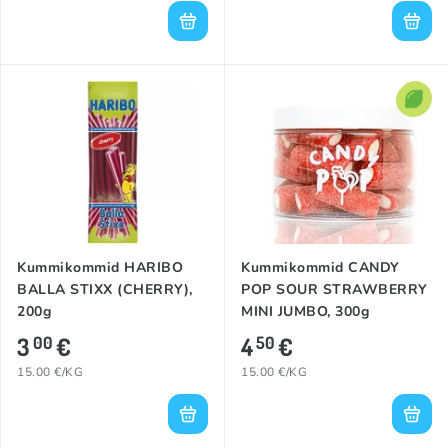
Kummikommid HARIBO
Kummikommid CANDY
BALLA STIXX (CHERRY),
POP SOUR STRAWBERRY
200g
MINI JUMBO, 300g
3
€
4
€
00
50
15.00 €/KG
15.00 €/KG