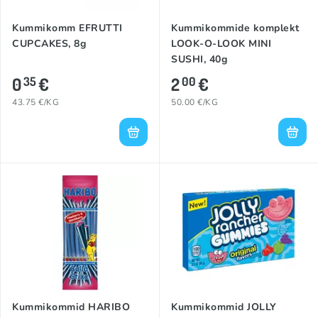
Kummikomm EFRUTTI
Kummikommide komplekt
CUPCAKES, 8g
LOOK-O-LOOK MINI
SUSHI, 40g
0
€
2
€
35
00
43.75 €/KG
50.00 €/KG
Kummikommid HARIBO
Kummikommid JOLLY