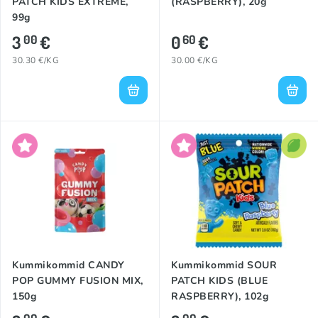
PATCH KIDS EXTREME,
(RASPBERRY), 20g
99g
3
€
0
€
00
60
30.30 €/KG
30.00 €/KG
Kummikommid CANDY
Kummikommid SOUR
POP GUMMY FUSION MIX,
PATCH KIDS (BLUE
150g
RASPBERRY), 102g