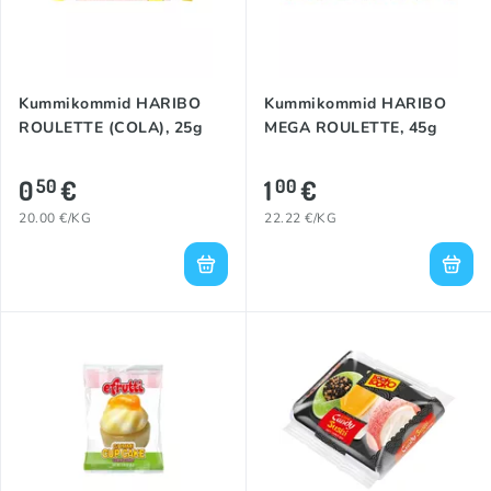
Kummikommid HARIBO
Kummikommid HARIBO
ROULETTE (COLA), 25g
MEGA ROULETTE, 45g
0
€
1
€
50
00
20.00 €/KG
22.22 €/KG