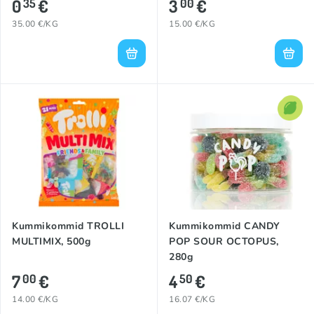
0
€
3
€
35
00
35.00 €/KG
15.00 €/KG
Kummikommid TROLLI
Kummikommid CANDY
MULTIMIX, 500g
POP SOUR OCTOPUS,
280g
7
€
4
€
00
50
14.00 €/KG
16.07 €/KG