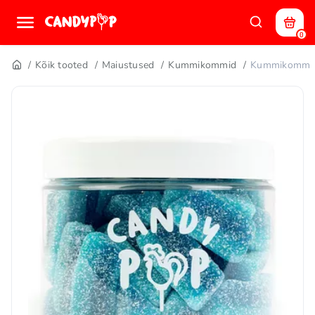
0
Kõik tooted
Maiustused
Kummikommid
Kummikommid