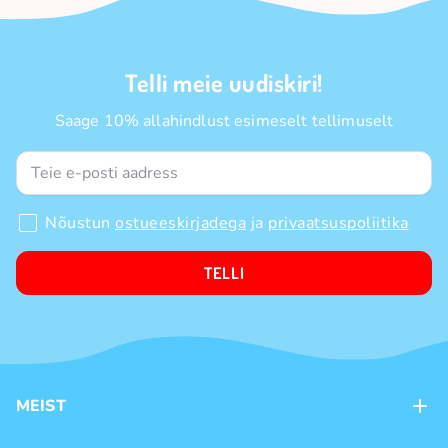
Telli meie uudiskiri!
Saage 10% allahindlust esimeselt tellimuselt
Nõustun
ostueeskirjadega
ja
privaatsuspoliitika
TELLI
MEIST
Kontaktid