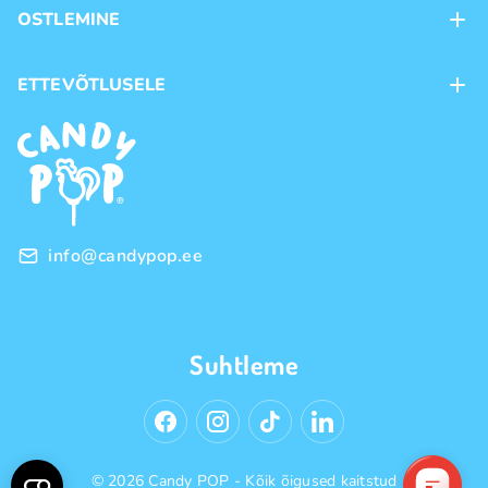
OSTLEMINE
Kauplused
Kohaletoimetamine
ETTEVÕTLUSELE
Ostutingimused
Kaubamärgid
Frantsiis
Privaatsuspoliitika
Hulgimüük
info@candypop.ee
Suhtleme
© 2026 Candy POP - Kõik õigused kaitstud