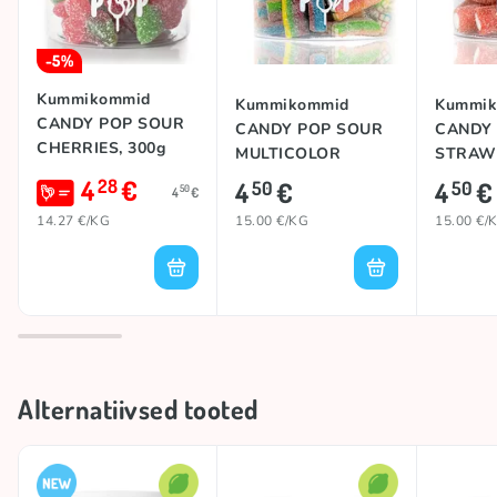
-5%
Kummikommid
Kummikommid
Kummik
CANDY POP SOUR
CANDY POP SOUR
CANDY
CHERRIES, 300g
MULTICOLOR
STRAW
BRICKS, 300g
JUMBO,
4
€
28
4
€
4
€
50
50
50
4
€
14.27 €/KG
15.00 €/KG
15.00 €/
Alternatiivsed tooted