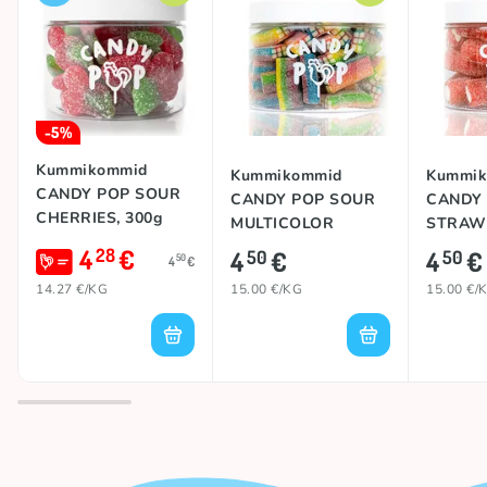
-5%
Kummikommid
Kummikommid
Kummik
CANDY POP SOUR
CANDY POP SOUR
CANDY
CHERRIES, 300g
MULTICOLOR
STRAW
BRICKS, 300g
JUMBO,
4
€
28
4
€
4
€
50
50
50
4
€
14.27 €/KG
15.00 €/KG
15.00 €/