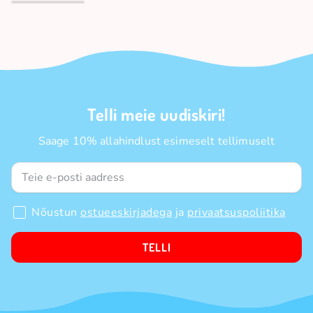
Telli meie uudiskiri!
Saage 10% allahindlust esimeselt tellimuselt
Nõustun
ostueeskirjadega
ja
privaatsuspoliitika
TELLI