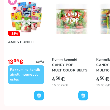
-35%
AMOS BUNDLE
Kummikommid
Kummik
13
€
00
00
20
€
CANDY POP
CANDY
Pakkumine kehtib
MULTICOLOR BELTS
MULTI
ainult internetist
BITES, 300g
BRICKS
4
€
4
€
50
50
ostes
15.00 €/KG
15.00 €/