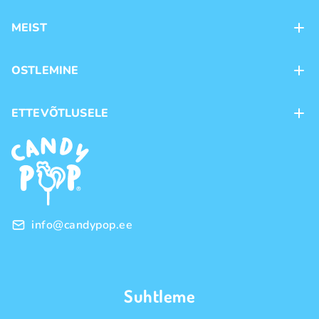
MEIST
Kontaktid
OSTLEMINE
Kauplused
Kohaletoimetamine
ETTEVÕTLUSELE
Ostutingimused
Kaubamärgid
Frantsiis
Privaatsuspoliitika
Hulgimüük
info@candypop.ee
Suhtleme