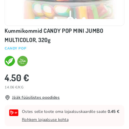
Kummikommid CANDY POP MINI JUMBO
MULTICOLOR, 320g
CANDY POP
4.50 €
14.06 €/KG
Jääk füüsilistes poodides
Ostes selle toote oma lojaalsuskaardile saate
0.45 €
Rohkem lojaalsuse kohta