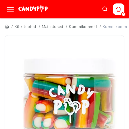
0
Kõik tooted
Maiustused
Kummikommid
Kummikommid