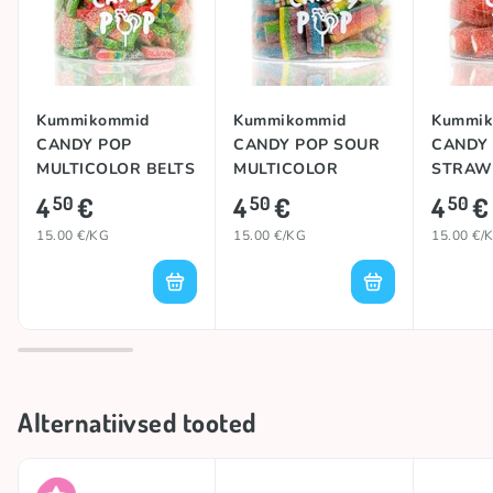
Kummikommid
Kummikommid
Kummik
CANDY POP
CANDY POP SOUR
CANDY
MULTICOLOR BELTS
MULTICOLOR
STRAW
BITES, 300g
BRICKS, 300g
JUMBO,
4
€
4
€
4
€
50
50
50
15.00 €/KG
15.00 €/KG
15.00 €/
Alternatiivsed tooted