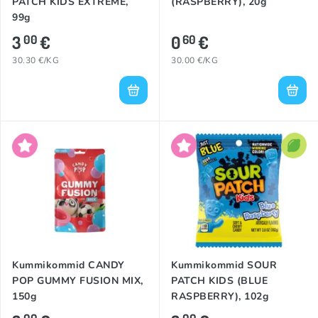
PATCH KIDS EXTREME,
(RASPBERRY), 20g
99g
3
€
0
€
00
60
30.30 €/KG
30.00 €/KG
Kummikommid CANDY
Kummikommid SOUR
POP GUMMY FUSION MIX,
PATCH KIDS (BLUE
150g
RASPBERRY), 102g