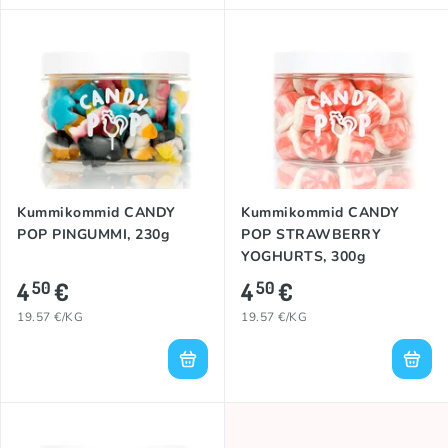
Kummikommid CANDY
Kummikommid CANDY
POP PINGUMMI, 230g
POP STRAWBERRY
YOGHURTS, 300g
4
€
4
€
50
50
19.57 €/KG
19.57 €/KG