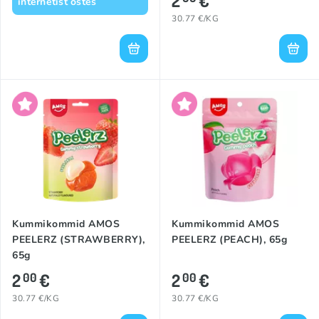
2
€
internetist ostes
30.77 €/KG
Kummikommid AMOS
Kummikommid AMOS
PEELERZ (STRAWBERRY),
PEELERZ (PEACH), 65g
65g
2
€
2
€
00
00
30.77 €/KG
30.77 €/KG