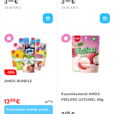
3
€
3
€
00
00
20.00 €/KG
29.41 €/KG
-35%
AMOS BUNDLE
Kummikommid AMOS
13
€
PEELERZ (LYCHEE), 65g
00
00
20
€
Pakkumine kehtib ainult
00