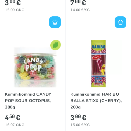
3
€
7
€
00
00
15.00 €/KG
14.00 €/KG
Kummikommid CANDY
Kummikommid HARIBO
POP SOUR OCTOPUS,
BALLA STIXX (CHERRY),
280g
200g
4
€
3
€
50
00
16.07 €/KG
15.00 €/KG