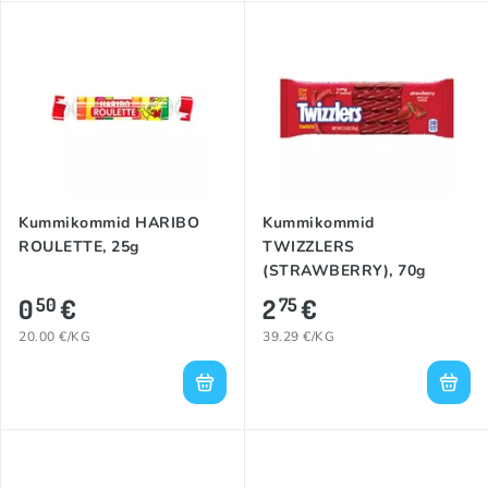
Kummikommid HARIBO
Kummikommid
ROULETTE, 25g
TWIZZLERS
(STRAWBERRY), 70g
0
€
2
€
50
75
20.00 €/KG
39.29 €/KG