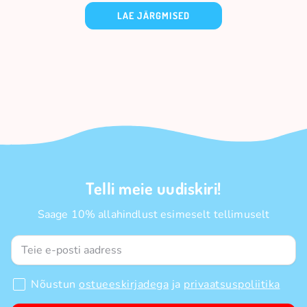
LAE JÄRGMISED
Telli meie uudiskiri!
Saage 10% allahindlust esimeselt tellimuselt
Nõustun
ostueeskirjadega
ja
privaatsuspoliitika