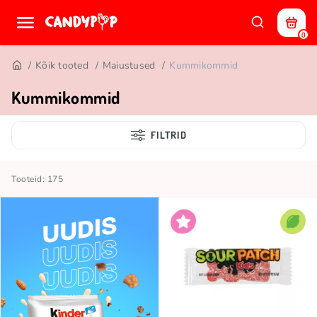
0
Kõik tooted
Maiustused
Kummikommid
Kummikommid
FILTRID
Tooteid: 175