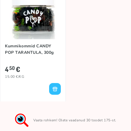
Kummikommid CANDY
POP TARANTULA, 300g
4
€
50
15.00 €/KG
Vaata rohkem! Olete vaadanud 30 toodet 175-st.