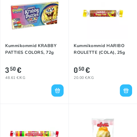
Kummikommid KRABBY
Kummikommid HARIBO
PATTIES COLORS, 72g
ROULETTE (COLA), 25g
3
€
0
€
50
50
48.61 €/KG
20.00 €/KG