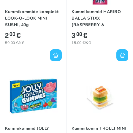
Kummikommide komplekt
Kummikommid HARIBO
LOOK-O-LOOK MINI
BALLA STIXX
SUSHI, 40g
(RASPBERRY &
BLACKBERRY), 200g
2
€
3
€
00
00
50.00 €/KG
15.00 €/KG
Kummikommid JOLLY
Kummikomm TROLLI MINI