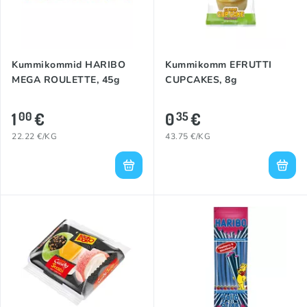
Kummikommid HARIBO
Kummikomm EFRUTTI
MEGA ROULETTE, 45g
CUPCAKES, 8g
1
€
0
€
00
35
22.22 €/KG
43.75 €/KG