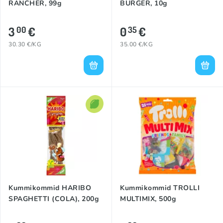
RANCHER, 99g
BURGER, 10g
3
€
0
€
00
35
30.30 €/KG
35.00 €/KG
Kummikommid HARIBO
Kummikommid TROLLI
SPAGHETTI (COLA), 200g
MULTIMIX, 500g