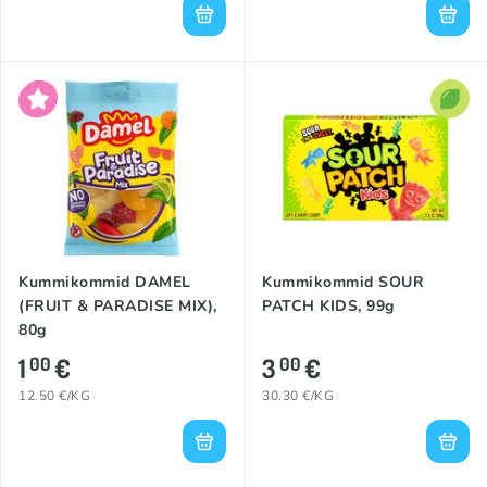
Kummikommid DAMEL
Kummikommid SOUR
(FRUIT & PARADISE MIX),
PATCH KIDS, 99g
80g
1
€
3
€
00
00
12.50 €/KG
30.30 €/KG