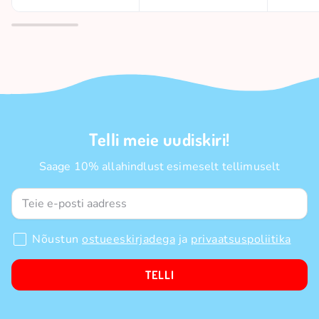
Telli meie uudiskiri!
Saage 10% allahindlust esimeselt tellimuselt
Nõustun
ostueeskirjadega
ja
privaatsuspoliitika
TELLI