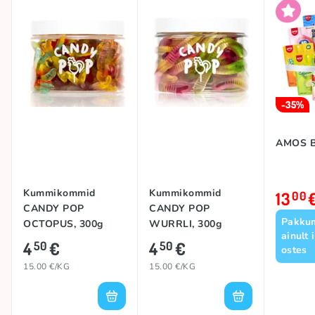
-35%
AMOS 
Kummikommid
Kummikommid
13
00
CANDY POP
CANDY POP
Pakkum
OCTOPUS, 300g
WURRLI, 300g
ainult 
4
€
4
€
50
50
ostes
15.00 €/KG
15.00 €/KG