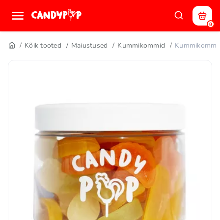
0
Kõik tooted
Maiustused
Kummikommid
Kummikommid