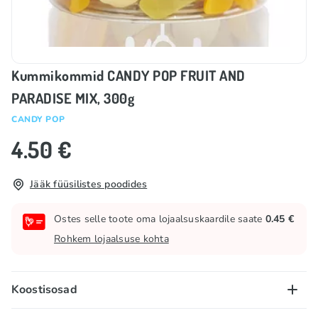
Kummikommid CANDY POP FRUIT AND
PARADISE MIX, 300g
CANDY POP
4.50 €
Jääk füüsilistes poodides
Ostes selle toote oma lojaalsuskaardile saate
0.45 €
Rohkem lojaalsuse kohta
Koostisosad