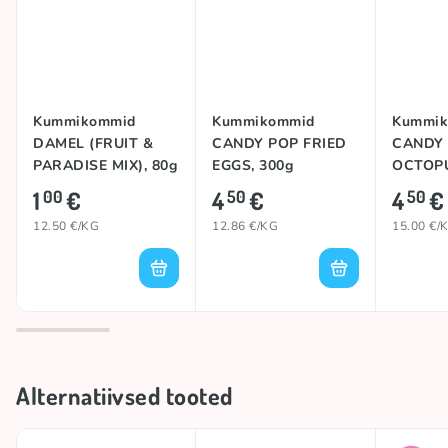
Kummikommid
Kummikommid
Kummik
DAMEL (FRUIT &
CANDY POP FRIED
CANDY
PARADISE MIX), 80g
EGGS, 300g
OCTOPU
1
€
4
€
4
€
00
50
50
12.50 €/KG
12.86 €/KG
15.00 €/
Alternatiivsed tooted