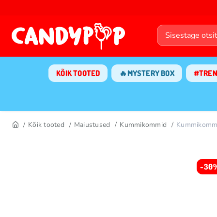
KÕIK TOOTED
🔥MYSTERY BOX
#TRE
Kõik tooted
Maiustused
Kummikommid
Kummikommi
-30