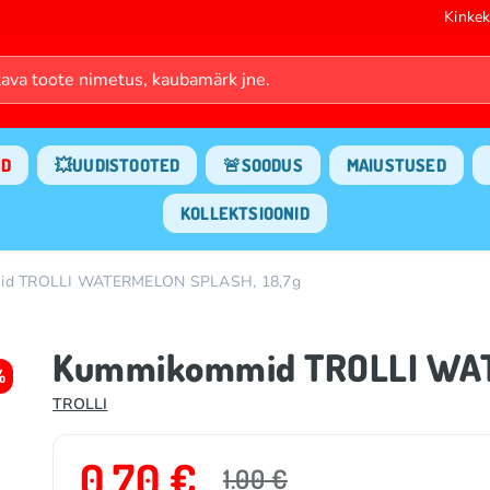
Kinkek
ND
💥UUDISTOOTED
🚨SOODUS
MAIUSTUSED
KOLLEKTSIOONID
d TROLLI WATERMELON SPLASH, 18,7g
Kummikommid TROLLI WAT
%
TROLLI
0.70 €
1.00 €