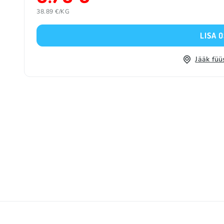
38.89 €/KG
LISA 
Jääk füü