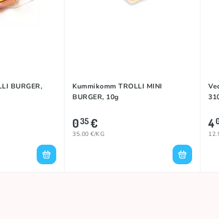
LI BURGER,
Kummikomm TROLLI MINI
Ve
BURGER, 10g
31
0
€
4
35
35.00 €/KG
12.