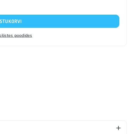
OSTUKORVI
silistes poodides