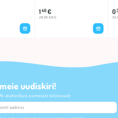
1
€
0
40
28.00 €/KG
35.
 meie uudiskiri!
 allahindlust esimeselt tellimuselt