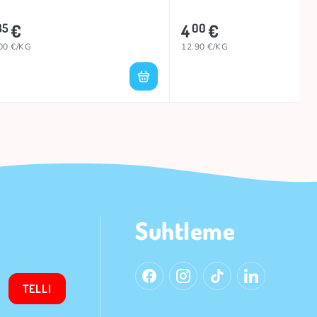
€
4
€
35
00
00 €/KG
12.90 €/KG
Suhtleme
TELLI