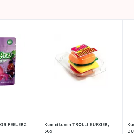
OS PEELERZ
Kummikomm TROLLI BURGER,
Ku
50g
BU