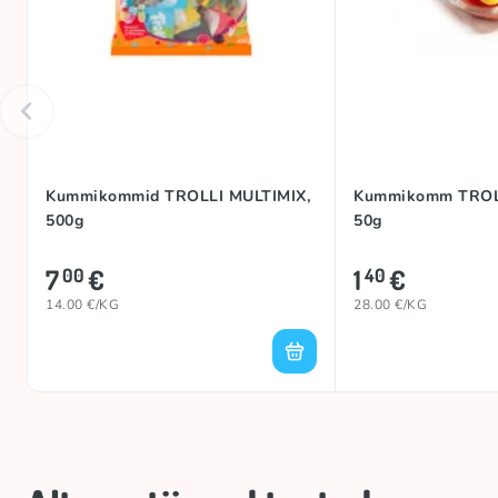
Kummikommid TROLLI MULTIMIX,
Kummikomm TROL
500g
50g
7
€
1
€
00
40
14.00 €/KG
28.00 €/KG