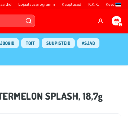
aardid
Lojaalsusprogramm
Kauplused
K.K.K.
Keel
0
JOOGID
TOIT
SUUPISTEID
ASJAD
ERMELON SPLASH, 18,7g