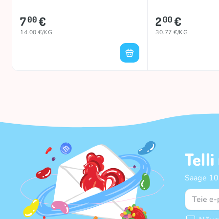
7
€
2
€
00
00
14.00 €/KG
30.77 €/KG
Telli
Saage 10%