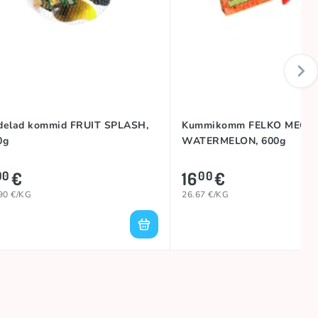
delad kommid FRUIT SPLASH,
Kummikomm FELKO MEGA
0g
WATERMELON, 600g
€
16
€
00
00
90 €/KG
26.67 €/KG