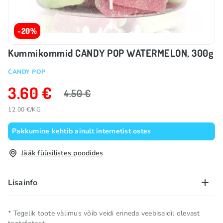
-20%
Kummikommid CANDY POP WATERMELON, 300g
CANDY POP
3.60 €
4.50 €
12.00 €/KG
Pakkumine kehtib ainult internetist ostes
Jääk füüsilistes poodides
Lisainfo
Netokogus
0.3 KG
* Tegelik toote välimus võib veidi erineda veebisaidil olevast