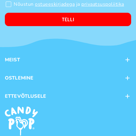
Nõustun
ostueeskirjadega
ja
privaatsuspoliitika
TELLI
MEIST
Kontaktid
OSTLEMINE
Kauplused
Kohaletoimetamine
ETTEVÕTLUSELE
Ostutingimused
Kaubamärgid
Frantsiis
Privaatsuspoliitika
Hulgimüük