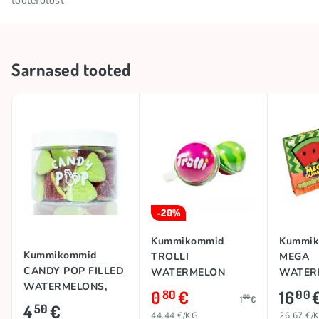
tootefotost
Hoida jahedas ja kuivas
Säilitamistingimused
kohas
Sarnased tooted
Bränd
CANDY POP
Päritoluriik
Hispaania
-20%
Kummikommid
Kummi
Kummikommid
TROLLI
MEGA
CANDY POP FILLED
WATERMELON
WATERM
WATERMELONS,
SPLASH, 18,7g
0
€
16
80
00
00
1
€
280g
4
€
50
44.44 €/KG
26.67 €/