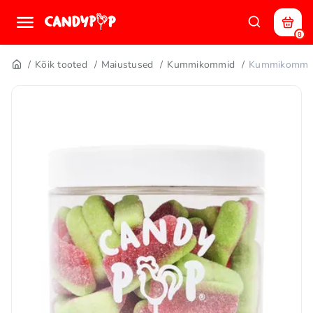
0
Kõik tooted
Maiustused
Kummikommid
Kummikommi