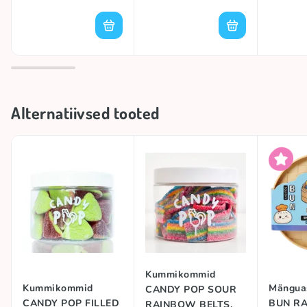
Alternatiivsed tooted
Kummikommid
Kummikommid
Mängua
CANDY POP SOUR
CANDY POP FILLED
BUN R
RAINBOW BELTS,